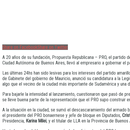
Share on Facebook
Share on Twitter
A 20 años de su fundación, Propuesta Republicana – PRO, el partido d
Ciudad Autónoma de Buenos Aires, llevó al empresario a gobernar el país
Las últimas 24hs han sido lesivas para los intereses del partido amarill
de Gabinete del gobierno de Mauricio, anunció su candidatura a la Legi
algo que el vecino de la ciudad más importante de Sudamérica y una d
Para bajarle la intensidad al lanzamiento, cuestionaron que pasó de p
se lleve buena parte de la representación que el PRO supo construir e
A la situación en la ciudad, se sumó el descascaramiento del armado b
el presidente del PRO bonaernese y jefe de bloque en Diputados,
Cris
Presidencia,
Karina Milei
, y el titular de LLA en la Provincia de Buenos