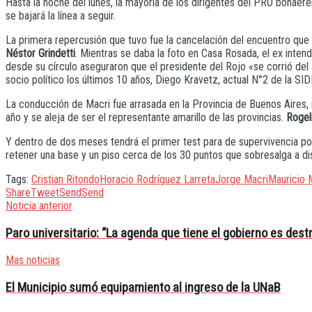
Hasta la noche del lunes, la mayoría de los dirigentes del PRO bonaer
se bajará la línea a seguir.
La primera repercusión que tuvo fue la cancelación del encuentro que 
Néstor Grindetti
. Mientras se daba la foto en Casa Rosada, el ex inte
desde su círculo aseguraron que el presidente del Rojo «se corrió del
socio político los últimos 10 años, Diego Kravetz, actual N°2 de la SI
La conducción de Macri fue arrasada en la Provincia de Buenos Aires, 
año y se aleja de ser el representante amarillo de las provincias.
Rogel
Y dentro de dos meses tendrá el primer test para de supervivencia pol
retener una base y un piso cerca de los 30 puntos que sobresalga a di
Tags:
Cristian Ritondo
Horacio Rodríguez Larreta
Jorge Macri
Mauricio 
Share
Tweet
Send
Send
Noticia anterior
Paro universitario: “La agenda que tiene el gobierno es destr
Mas noticias
El Municipio sumó equipamiento al ingreso de la UNaB