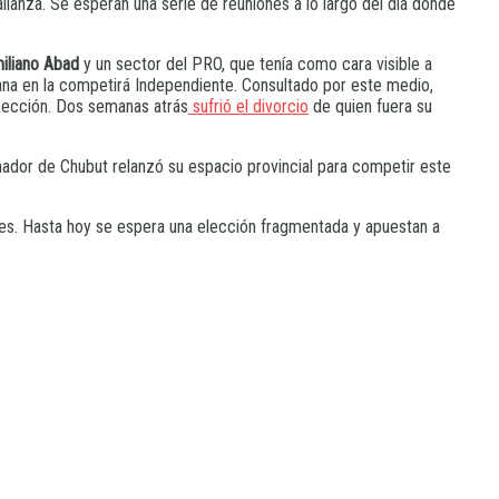
ianza. Se esperan una serie de reuniones a lo largo del día donde
iliano Abad
y un sector del PRO, que tenía como cara visible a
ana en la competirá Independiente. Consultado por este medio,
 sección. Dos semanas atrás
sufrió el divorcio
de quien fuera su
nador de Chubut relanzó su espacio provincial para competir este
ires. Hasta hoy se espera una elección fragmentada y apuestan a