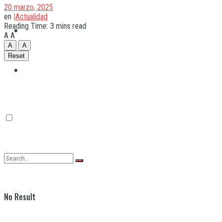
20 marzo, 2025
en
|Actualidad
Reading Time: 3 mins read
Quilmes
A
A
A
A
Reset
Varela
No Result