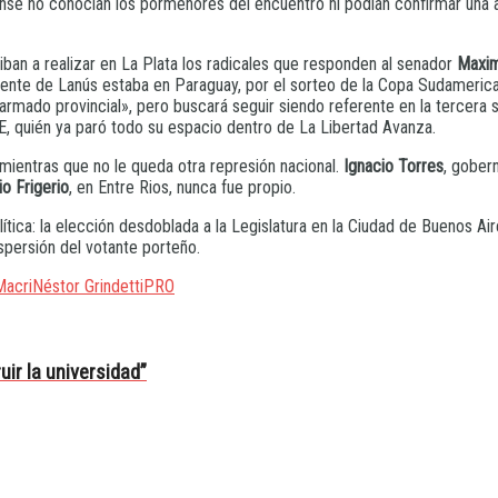
ense no conocían los pormenores del encuentro ni podían confirmar una al
iban a realizar en La Plata los radicales que responden al senador
Maxim
ndente de Lanús estaba en Paraguay, por el sorteo de la Copa Sudameric
 armado provincial», pero buscará seguir siendo referente en la tercera
DE, quién ya paró todo su espacio dentro de La Libertad Avanza.
mientras que no le queda otra represión nacional.
Ignacio Torres
, gober
io Frigerio
, en Entre Rios, nunca fue propio.
ítica: la elección desdoblada a la Legislatura en la Ciudad de Buenos A
spersión del votante porteño.
Macri
Néstor Grindetti
PRO
uir la universidad”