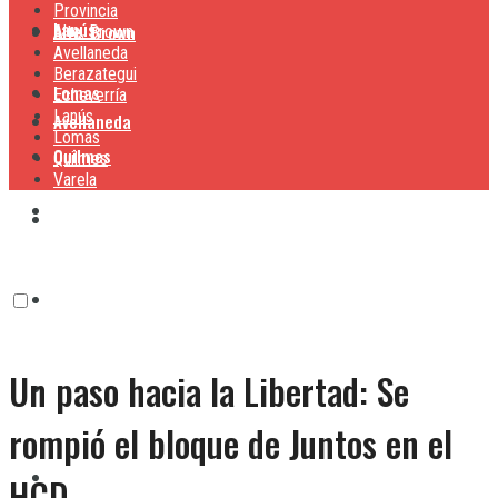
Provincia
Lanús
Alte. Brown
Alte. Brown
Avellaneda
Berazategui
Lomas
Echeverría
Lanús
Avellaneda
Lomas
Quilmes
Quilmes
Varela
Berazategui
Varela
Echeverría
Un paso hacia la Libertad: Se
Lanús
rompió el bloque de Juntos en el
Lomas
HCD