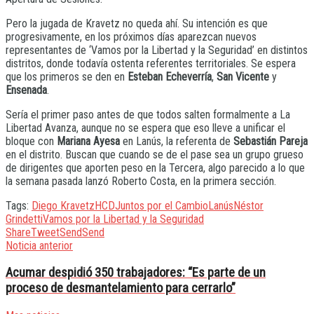
Pero la jugada de Kravetz no queda ahí. Su intención es que
progresivamente, en los próximos días aparezcan nuevos
representantes de ‘Vamos por la Libertad y la Seguridad’ en distintos
distritos, donde todavía ostenta referentes territoriales. Se espera
que los primeros se den en
Esteban Echeverría
,
San Vicente
y
Ensenada
.
Sería el primer paso antes de que todos salten formalmente a La
Libertad Avanza, aunque no se espera que eso lleve a unificar el
bloque con
Mariana Ayesa
en Lanús, la referenta de
Sebastián Pareja
en el distrito. Buscan que cuando se de el pase sea un grupo grueso
de dirigentes que aporten peso en la Tercera, algo parecido a lo que
la semana pasada lanzó Roberto Costa, en la primera sección.
Tags:
Diego Kravetz
HCD
Juntos por el Cambio
Lanús
Néstor
Grindetti
Vamos por la Libertad y la Seguridad
Share
Tweet
Send
Send
Noticia anterior
Acumar despidió 350 trabajadores: “Es parte de un
proceso de desmantelamiento para cerrarlo”