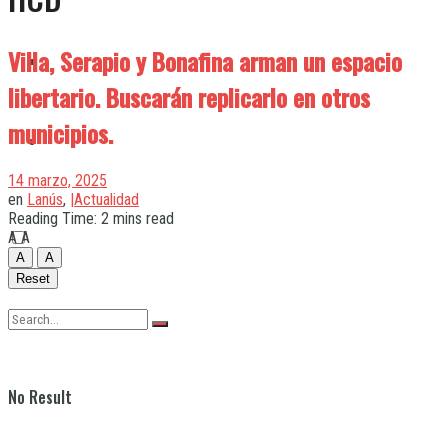
Villa, Serapio y Bonafina arman un espacio
Quilmes
libertario. Buscarán replicarlo en otros
municipios.
Varela
14 marzo, 2025
en
Lanús
,
|Actualidad
Reading Time: 2 mins read
A
A
A
A
Reset
No Result