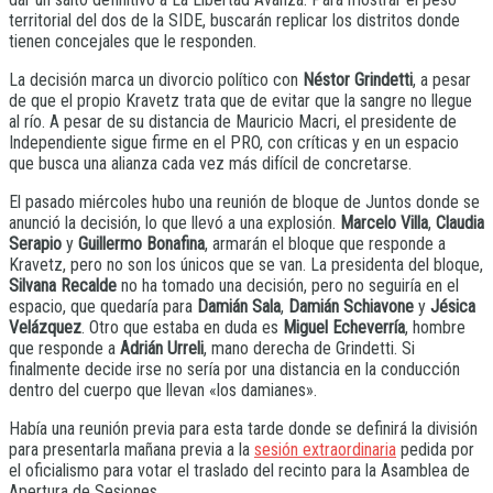
territorial del dos de la SIDE, buscarán replicar los distritos donde
tienen concejales que le responden.
La decisión marca un divorcio político con
Néstor Grindetti
, a pesar
de que el propio Kravetz trata que de evitar que la sangre no llegue
al río. A pesar de su distancia de Mauricio Macri, el presidente de
Independiente sigue firme en el PRO, con críticas y en un espacio
que busca una alianza cada vez más difícil de concretarse.
El pasado miércoles hubo una reunión de bloque de Juntos donde se
anunció la decisión, lo que llevó a una explosión.
Marcelo Villa
,
Claudia
Serapio
y
Guillermo Bonafina
, armarán el bloque que responde a
Kravetz, pero no son los únicos que se van. La presidenta del bloque,
Silvana Recalde
no ha tomado una decisión, pero no seguiría en el
espacio, que quedaría para
Damián Sala
,
Damián Schiavone
y
Jésica
Velázquez
. Otro que estaba en duda es
Miguel Echeverría
, hombre
que responde a
Adrián Urreli
, mano derecha de Grindetti. Si
finalmente decide irse no sería por una distancia en la conducción
dentro del cuerpo que llevan «los damianes».
Había una reunión previa para esta tarde donde se definirá la división
para presentarla mañana previa a la
sesión extraordinaria
pedida por
el oficialismo para votar el traslado del recinto para la Asamblea de
Apertura de Sesiones.