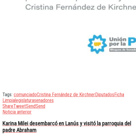
Tags:
comunciado
Cristina Fernández de Kirchner
Diputados
Ficha
Limpia
legislatura
senadores
Share
Tweet
Send
Send
Noticia anterior
Karina Milei desembarcó en Lanús y visitó la parroquia del
padre Abraham