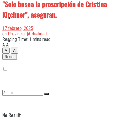
"Solo busca la proscripción de Cristina
Kirchner", aseguran.
Quilmes
17 febrero, 2025
en
Provincia
,
|Actualidad
Reading Time: 1 mins read
Varela
A
A
A
A
Reset
No Result