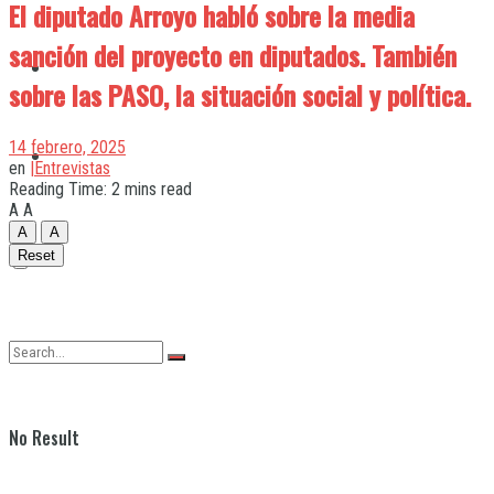
El diputado Arroyo habló sobre la media
sanción del proyecto en diputados. También
Quilmes
sobre las PASO, la situación social y política.
14 febrero, 2025
Varela
en
|Entrevistas
Reading Time: 2 mins read
A
A
A
A
Reset
No Result