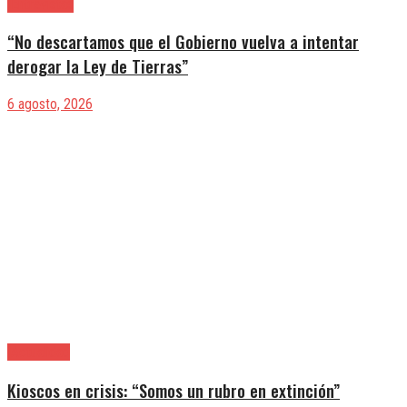
|Entrevistas
“No descartamos que el Gobierno vuelva a intentar
derogar la Ley de Tierras”
6 agosto, 2026
|Actualidad
Kioscos en crisis: “Somos un rubro en extinción”