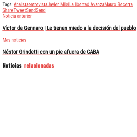
Tags:
Analista
entrevista
Javier Milei
La libertad Avanza
Mauro Becerra
Share
Tweet
Send
Send
Noticia anterior
Víctor de Gennaro | Le tienen miedo a la decisión del pueblo
Mas noticias
Néstor Grindetti con un pie afuera de CABA
Noticias
relacionadas