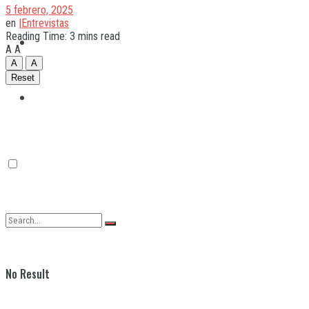
5 febrero, 2025
en
|Entrevistas
Reading Time: 3 mins read
Quilmes
A
A
A
A
Reset
Varela
No Result