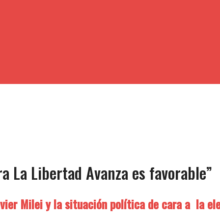
ra La Libertad Avanza es favorable”
avier Milei y la situación política de cara a la el