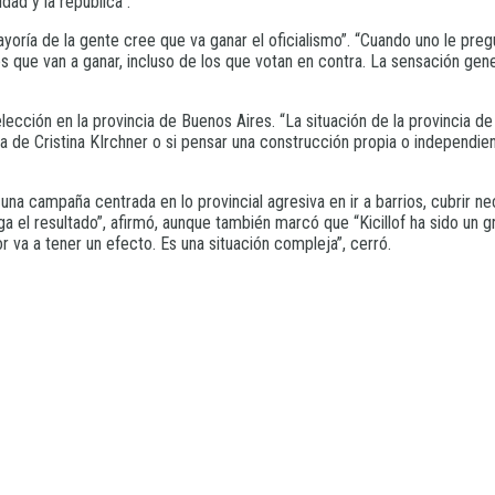
dad y la república”.
yoría de la gente cree que va ganar el oficialismo”. “Cuando uno le pre
es que van a ganar, incluso de los que votan en contra. La sensación ge
lección en la provincia de Buenos Aires. “La situación de la provincia d
ema de Cristina KIrchner o si pensar una construcción propia o independ
na campaña centrada en lo provincial agresiva en ir a barrios, cubrir n
nga el resultado”, afirmó, aunque también marcó que “Kicillof ha sido un g
r va a tener un efecto. Es una situación compleja”, cerró.