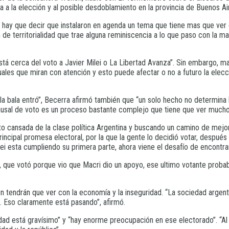
a a la elección y al posible desdoblamiento en la provincia de Buenos Ai
 hay que decir que instalaron en agenda un tema que tiene mas que ver 
 de territorialidad que trae alguna reminiscencia a lo que paso con la m
está cerca del voto a Javier Milei o La Libertad Avanza”. Sin embargo, m
les que miran con atención y esto puede afectar o no a futuro la elecc
a bala entró”, Becerra afirmó también que “un solo hecho no determina 
l causal de voto es un proceso bastante complejo que tiene que ver much
voto cansada de la clase política Argentina y buscando un camino de mej
ncipal promesa electoral, por la que la gente lo decidió votar, despué
Milei esta cumpliendo su primera parte, ahora viene el desafío de encontra
, que votó porque vio que Macri dio un apoyo, ese ultimo votante probab
n tendrán que ver con la economía y la inseguridad. “La sociedad argent
. Eso claramente está pasando”, afirmó.
ad está gravísimo” y “hay enorme preocupación en ese electorado”. “Al fi