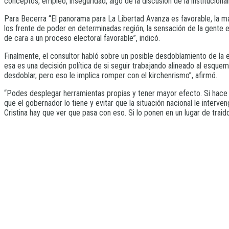
conceptos, empleo, inseguridad, algo de la discusión de la institucionali
Para Becerra “El panorama para La Libertad Avanza es favorable, la ma
los frente de poder en determinadas región, la sensación de la gente 
de cara a un proceso electoral favorable”, indicó.
Finalmente, el consultor habló sobre un posible desdoblamiento de la e
esa es una decisión política de si seguir trabajando alineado al esqu
desdoblar, pero eso le implica romper con el kirchenrismo”, afirmó.
“Podes desplegar herramientas propias y tener mayor efecto. Si hace u
que el gobernador lo tiene y evitar que la situación nacional le interve
Cristina hay que ver que pasa con eso. Si lo ponen en un lugar de traido