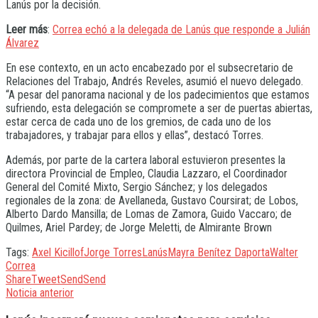
Lanús por la decisión.
Leer más
:
Correa echó a la delegada de Lanús que responde a Julián
Álvarez
En ese contexto, en un acto encabezado por el subsecretario de
Relaciones del Trabajo, Andrés Reveles, asumió el nuevo delegado.
“A pesar del panorama nacional y de los padecimientos que estamos
sufriendo, esta delegación se compromete a ser de puertas abiertas,
estar cerca de cada uno de los gremios, de cada uno de los
trabajadores, y trabajar para ellos y ellas”, destacó Torres.
Además, por parte de la cartera laboral estuvieron presentes la
directora Provincial de Empleo, Claudia Lazzaro, el Coordinador
General del Comité Mixto, Sergio Sánchez; y los delegados
regionales de la zona: de Avellaneda, Gustavo Coursirat; de Lobos,
Alberto Dardo Mansilla; de Lomas de Zamora, Guido Vaccaro; de
Quilmes, Ariel Pardey; de Jorge Meletti, de Almirante Brown
Tags:
Axel Kicillof
Jorge Torres
Lanús
Mayra Benítez Daporta
Walter
Correa
Share
Tweet
Send
Send
Noticia anterior