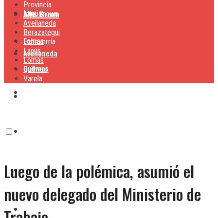
Provincia
Lanús
Alte. Brown
Alte. Brown
Avellaneda
Berazategui
Lomas
Echeverría
Lanús
Avellaneda
Lomas
Quilmes
Quilmes
Varela
Berazategui
Varela
Echeverría
Luego de la polémica, asumió el
Lanús
nuevo delegado del Ministerio de
Lomas
Trabajo