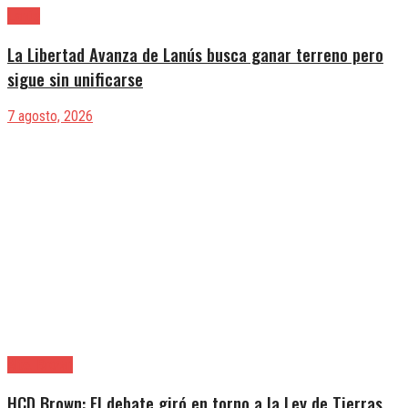
Lanús
La Libertad Avanza de Lanús busca ganar terreno pero
sigue sin unificarse
7 agosto, 2026
Alte. Brown
HCD Brown: El debate giró en torno a la Ley de Tierras