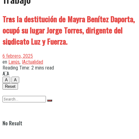
Tras la destitución de Mayra Benítez Daporta,
Quilmes
ocupó su lugar Jorge Torres, dirigente del
sindicato Luz y Fuerza.
Varela
6 febrero, 2025
en
Lanús
,
|Actualidad
Reading Time: 2 mins read
A
A
A
A
Reset
No Result