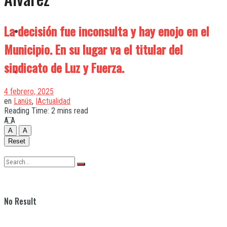
La decisión fue inconsulta y hay enojo en el
Quilmes
Municipio. En su lugar va el titular del
sindicato de Luz y Fuerza.
Varela
4 febrero, 2025
en
Lanús
,
|Actualidad
Reading Time: 2 mins read
A
A
A
A
Reset
No Result