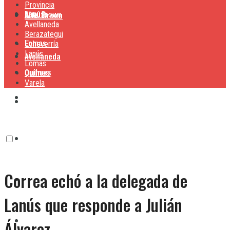
Provincia
Lanús
Alte. Brown
Alte. Brown
Avellaneda
Berazategui
Lomas
Echeverría
Lanús
Avellaneda
Lomas
Quilmes
Quilmes
Varela
Berazategui
Varela
Echeverría
Correa echó a la delegada de
Lanús
Lanús que responde a Julián
Lomas
Álvarez