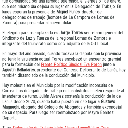
fue comunicada por una llamada telefónica, el viernes 31 de enero,
que ese mismo día dejaba su lugar en la Delegación de Trabajo. En
lunes esperan la presencia de
Miguel Funes
, director de
delegaciones de trabajo (hombre de La Cámpora de Lomas de
Zamora) para presentar al nuevo titular.
El elegido para reemplazarla es
Jorge Torres
secretario general del
Sindicato de Luz y Fuerza de la regional Lomas de Zamora e
integrante del triunvirato como sec. adjunto de la CGT local.
En mayo del año pasado, cuando todavía la disputa con la provincia
no tenía la virulencia actual, Torres encabezó un encuentro gremial
para la formación del
Frente Político Sindical Eva Perón
junto a
Agustín Balladares
, presidente del Concejo Deliberante de Lanús, hoy
también distanciado de la conducción del Municipio.
Hay molestia en el Municipio por la modificación inconsulta de
Correa. Los delegados de trabajo en los distritos suelen responde al
intendente de turno. Julián Álvarez sostenía la conducción de la de
Lanús desde 2020, cuando había puesto en ese lugar a
Gustavo
Magnaghi
, abogado del Colegio de Abogados y también exconcejal
de su espacio. Para luego ser reemplazado por Mayra Benitez
Daporta.
Tags:
Delegación de Trabajo
Julián Alvarez
Lanús
Walter Correa