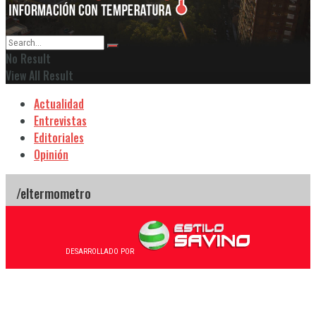
No Result
View All Result
Actualidad
Entrevistas
Editoriales
Opinión
DESARROLLADO POR