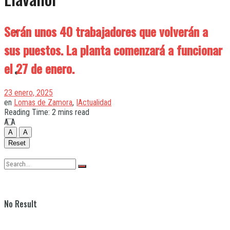
Serán unos 40 trabajadores que volverán a
Quilmes
sus puestos. La planta comenzará a funcionar
el 27 de enero.
Varela
23 enero, 2025
en
Lomas de Zamora
,
|Actualidad
Reading Time: 2 mins read
A
A
A
A
Reset
No Result