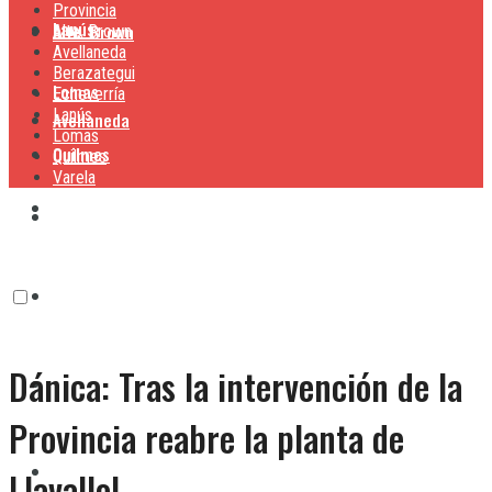
Provincia
Lanús
Alte. Brown
Alte. Brown
Avellaneda
Berazategui
Lomas
Echeverría
Lanús
Avellaneda
Lomas
Quilmes
Quilmes
Varela
Berazategui
Varela
Echeverría
Dánica: Tras la intervención de la
Lanús
Provincia reabre la planta de
Lomas
Llavallol