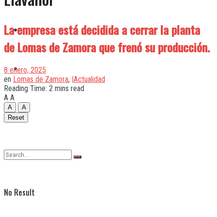
La empresa está decidida a cerrar la planta
Quilmes
de Lomas de Zamora que frenó su producción.
Varela
8 enero, 2025
en
Lomas de Zamora
,
|Actualidad
Reading Time: 2 mins read
A
A
A
A
Reset
No Result