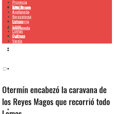
Provincia
Lanús
Alte. Brown
Alte. Brown
Avellaneda
Berazategui
Lomas
Echeverría
Lanús
Avellaneda
Lomas
Quilmes
Quilmes
Varela
Berazategui
Varela
Echeverría
Otermín encabezó la caravana de
Lanús
los Reyes Magos que recorrió todo
Lomas
Lomas