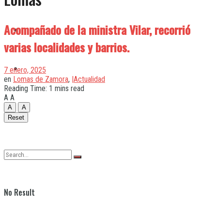
Acompañado de la ministra Vilar, recorrió
Quilmes
varias localidades y barrios.
Varela
7 enero, 2025
en
Lomas de Zamora
,
|Actualidad
Reading Time: 1 mins read
A
A
A
A
Reset
No Result