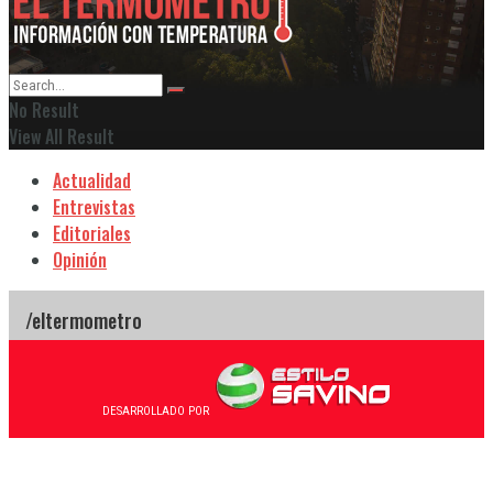
No Result
View All Result
Actualidad
Entrevistas
Editoriales
Opinión
DESARROLLADO POR