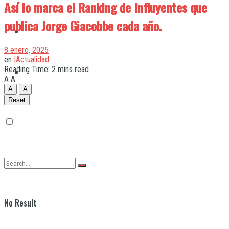
Así lo marca el Ranking de Influyentes que
publica Jorge Giacobbe cada año.
Quilmes
8 enero, 2025
en
|Actualidad
Reading Time: 2 mins read
Varela
A
A
A
A
Reset
No Result