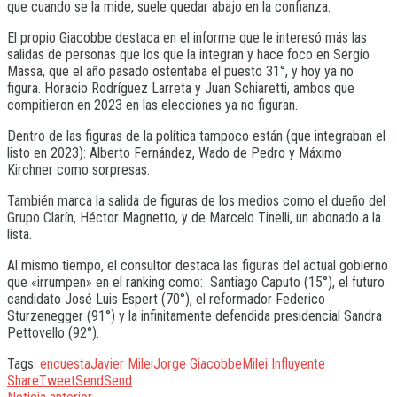
que cuando se la mide, suele quedar abajo en la confianza.
El propio Giacobbe destaca en el informe que le interesó más las
salidas de personas que los que la integran y hace foco en Sergio
Massa, que el año pasado ostentaba el puesto 31°, y hoy ya no
figura. Horacio Rodríguez Larreta y Juan Schiaretti, ambos que
compitieron en 2023 en las elecciones ya no figuran.
Dentro de las figuras de la política tampoco están (que integraban el
listo en 2023): Alberto Fernández, Wado de Pedro y Máximo
Kirchner como sorpresas.
También marca la salida de figuras de los medios como el dueño del
Grupo Clarín, Héctor Magnetto, y de Marcelo Tinelli, un abonado a la
lista.
Al mismo tiempo, el consultor destaca las figuras del actual gobierno
que «irrumpen» en el ranking como: Santiago Caputo (15°), el futuro
candidato José Luis Espert (70°), el reformador Federico
Sturzenegger (91°) y la infinitamente defendida presidencial Sandra
Pettovello (92°).
Tags:
encuesta
Javier Milei
Jorge Giacobbe
Milei Influyente
Share
Tweet
Send
Send