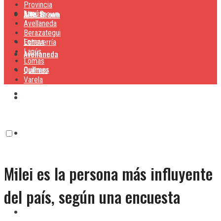
Provincia
Lanús
Alte. Brown
Alte. Brown
Avellaneda
Berazategui
Lomas
Echeverría
Lanús
Avellaneda
Lomas
Quilmes
Quilmes
Varela
Berazategui
Varela
Echeverría
Milei es la persona más influyente
Lanús
del país, según una encuesta
Lomas