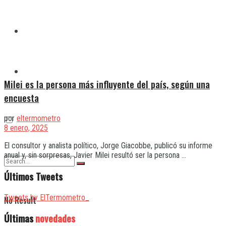
Quilmes
Varela
Milei es la persona más influyente del país, según una
encuesta
por
eltermometro
8 enero, 2025
El consultor y analista político, Jorge Giacobbe, publicó su informe
anual y, sin sorpresas, Javier Milei resultó ser la persona ...
Últimos Tweets
Tweets by ElTermometro_
No Result
Últimas
novedades