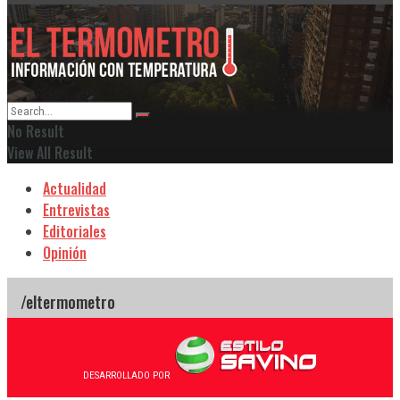
No Result
View All Result
Actualidad
Entrevistas
Editoriales
Opinión
DESARROLLADO POR