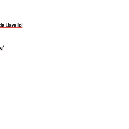
de Llavallol
ke”