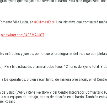
gran ayuda que traigan este servicio al barrio. Está bien organizado, nos
omento Villa Luján, en
#QuilmesEste
. Una iniciativa que continuará mañ
…
pic.twitter.com/i4R8M7JJCT
 días miércoles y jueves, por lo que el cronograma del mes se completa
). Para la castración, el animal debe tener 12 horas de ayuno total. Y 
a los operativos, o bien sacar turno, de manera presencial, en el Centr
 de Salud (CAPS) René Favaloro y del Centro Integrador Comunitario (CI
to a sus equipos de trabajo, tareas de difusión en el barrio. También est
iel Rosano.