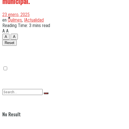
municipal.
23 enero, 2025
Quilmes
en
Quilmes
,
|Actualidad
Reading Time: 3 mins read
A
A
A
A
Varela
Reset
No Result