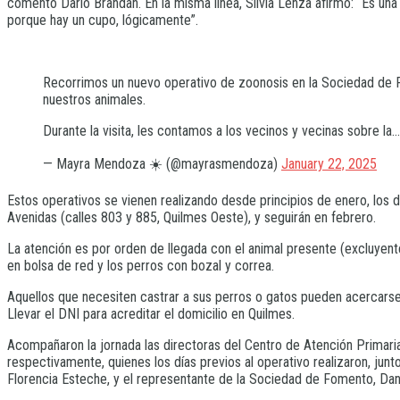
comentó Darío Brandan. En la misma línea, Silvia Lenza afirmó: “Es una 
porque hay un cupo, lógicamente”.
Recorrimos un nuevo operativo de zoonosis en la Sociedad de F
nuestros animales.
Durante la visita, les contamos a los vecinos y vecinas sobre la
— Mayra Mendoza ☀️ (@mayrasmendoza)
January 22, 2025
Estos operativos se vienen realizando desde principios de enero, los
Avenidas (calles 803 y 885, Quilmes Oeste), y seguirán en febrero.
La atención es por orden de llegada con el animal presente (excluyente
en bolsa de red y los perros con bozal y correa.
Aquellos que necesiten castrar a sus perros o gatos pueden acercarse 
Llevar el DNI para acreditar el domicilio en Quilmes.
Acompañaron la jornada las directoras del Centro de Atención Primaria
respectivamente, quienes los días previos al operativo realizaron, jun
Florencia Esteche, y el representante de la Sociedad de Fomento, Dan