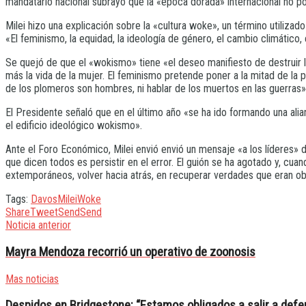
mandatario nacional subrayó que la «época dorada» internacional no podr
Milei hizo una explicación sobre la «cultura woke», un término utilizado
«El feminismo, la equidad, la ideología de género, el cambio climático,
Se quejó de que el «wokismo» tiene «el deseo manifiesto de destruir la
más la vida de la mujer. El feminismo pretende poner a la mitad de la
de los plomeros son hombres, ni hablar de los muertos en las guerras»
El Presidente señaló que en el último año «se ha ido formando una alia
el edificio ideológico wokismo».
Ante el Foro Económico, Milei envió envió un mensaje «a los líderes» d
que dicen todos es persistir en el error. El guión se ha agotado y, cu
extemporáneos, volver hacia atrás, en recuperar verdades que eran obv
Tags:
Davos
Milei
Woke
Share
Tweet
Send
Send
Noticia anterior
Mayra Mendoza recorrió un operativo de zoonosis
Mas noticias
Despidos en Bridgestone: “Estamos obligados a salir a defe