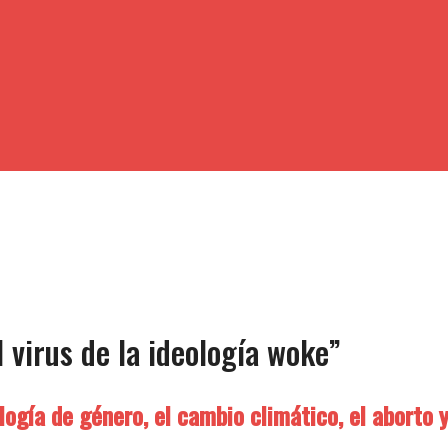
 virus de la ideología woke”
logía de género, el cambio climático, el aborto y