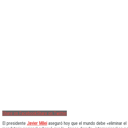
Share on Facebook
Share on Twitter
El presidente
Javier Milei
aseguró hoy que el mundo debe «eliminar el vi