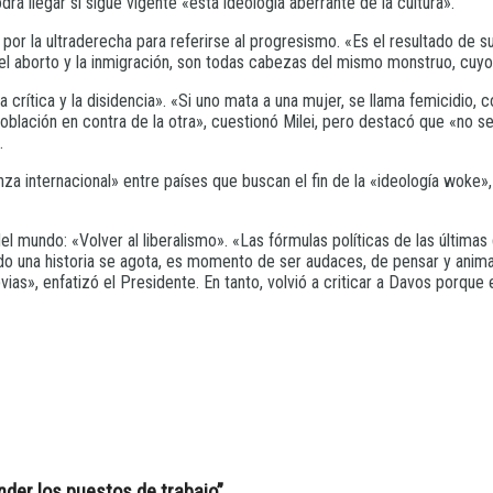
á llegar si sigue vigente «esta ideología aberrante de la cultura».
 por la ultraderecha para referirse al progresismo. «Es el resultado de su
 el aborto y la inmigración, son todas cabezas del mismo monstruo, cuyo f
 crítica y la disidencia». «Si uno mata a una mujer, se llama femicidio,
 población en contra de la otra», cuestionó Milei, pero destacó que «no 
.
nza internacional» entre países que buscan el fin de la «ideología woke»
el mundo: «Volver al liberalismo». «Las fórmulas políticas de las últim
ando una historia se agota, es momento de ser audaces, de pensar y anima
ias», enfatizó el Presidente. En tanto, volvió a criticar a Davos porqu
nder los puestos de trabajo”