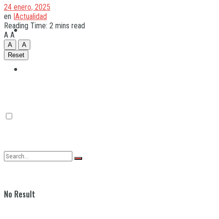
24 enero, 2025
en
|Actualidad
Reading Time: 2 mins read
Quilmes
A
A
A
A
Reset
Varela
No Result