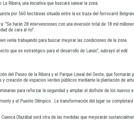
 La Ribera, una iniciativa que buscará sanear la zona.
sta por 560 hectáreas situada entre la ex traza del ferrocarril Belgrano
ra: “Se harán 28 intervenciones con una inversión total de 18 mil millone
ad de cara al río”.
uien venía trabajando para buscar mejorar las condiciones de la zona.
cto que es estratégico para el desarrollo de Lanús”, subrayó el edil.
ación del Paseo de la Ribera y el Parque Lineal del Oeste, que formarán 
 y creación de espacios verdes públicos mediante la plantación de arbo
uminarias para reforzar la seguridad y ampliar el disfrute de los nuevos
monty y el Puente Olímpico. La transformación del lugar se completará
 la Cuenca Olazábal será otra de las medidas que mejorarán sustancialmen