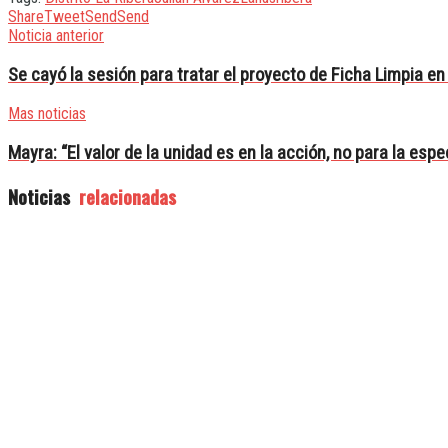
Share
Tweet
Send
Send
Noticia anterior
Se cayó la sesión para tratar el proyecto de Ficha Limpia e
Mas noticias
Mayra: “El valor de la unidad es en la acción, no para la esp
Noticias
relacionadas