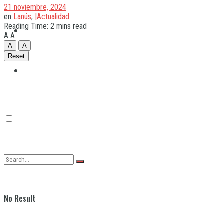
21 noviembre, 2024
en
Lanús
,
|Actualidad
Reading Time: 2 mins read
Quilmes
A
A
A
A
Reset
Varela
No Result