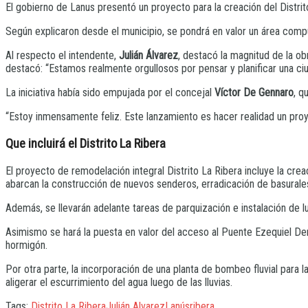
El gobierno de Lanus presentó un proyecto para la creación del Distrito
Según explicaron desde el municipio, se pondrá en valor un área compue
Al respecto el intendente,
Julián Álvarez
, destacó la magnitud de la ob
destacó: “Estamos realmente orgullosos por pensar y planificar una ciud
La iniciativa había sido empujada por el concejal
Víctor De Gennaro
, q
“Estoy inmensamente feliz. Este lanzamiento es hacer realidad un proye
Que incluirá el Distrito La Ribera
El proyecto de remodelación integral Distrito La Ribera incluye la cre
abarcan la construcción de nuevos senderos, erradicación de basurales
Además, se llevarán adelante tareas de parquización e instalación de l
Asimismo se hará la puesta en valor del acceso al Puente Ezequiel De
hormigón.
Por otra parte, la incorporación de una planta de bombeo fluvial para
aligerar el escurrimiento del agua luego de las lluvias.
Tags:
Distrito La Ribera
Julián Alvarez
Lanús
ribera