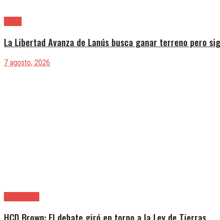
Lanús
La Libertad Avanza de Lanús busca ganar terreno pero sig
7 agosto, 2026
Alte. Brown
HCD Brown: El debate giró en torno a la Ley de Tierras