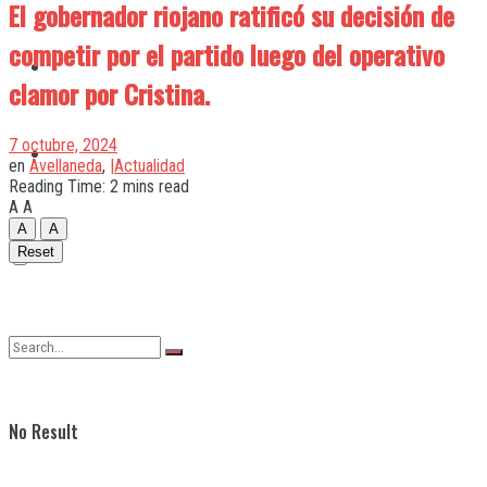
El gobernador riojano ratificó su decisión de
competir por el partido luego del operativo
Quilmes
clamor por Cristina.
7 octubre, 2024
Varela
en
Avellaneda
,
|Actualidad
Reading Time: 2 mins read
A
A
A
A
Reset
No Result