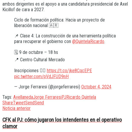
ambos dirigentes es el apoyo a una candidatura presidencial de Axel
Kicillof de cara a 2027.
Ciclo de formación política: Hacia un proyecto de
liberación nacional 🇦🇷
📌 Clase 4: La construcción de una herramienta política
para recuperar el gobierno con
@QuintelaRicardo
.
🗓️ 9 de octubre – 18 hs
📍 Centro Cultural Mercado
Inscripciones 👇🏼
https://t.co/jke8CqcEPE
pic.twitter.com/pVdJFUD9nH
— Jorge Ferraresi (@jorgeferraresi)
October 4, 2024
Tags:
Avellaneda
Jorge Ferraresi
PJ
Ricardo Quintela
Share
Tweet
Send
Send
Noticia anterior
CFK al PJ: cómo jugaron los intendentes en el operativo
clamor