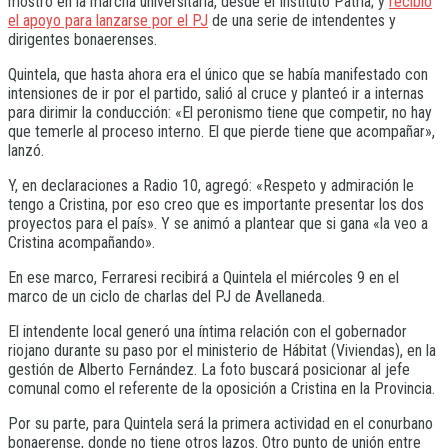
mostró en la marcha universitaria, desde el Instituto Patria; y
recibió
el apoyo para lanzarse por el PJ
de una serie de intendentes y
dirigentes bonaerenses.
Quintela, que hasta ahora era el único que se había manifestado con
intensiones de ir por el partido, salió al cruce y planteó ir a internas
para dirimir la conducción: «El peronismo tiene que competir, no hay
que temerle al proceso interno. El que pierde tiene que acompañar»,
lanzó.
Y, en declaraciones a Radio 10, agregó: «Respeto y admiración le
tengo a Cristina, por eso creo que es importante presentar los dos
proyectos para el país». Y se animó a plantear que si gana «la veo a
Cristina acompañando».
En ese marco, Ferraresi recibirá a Quintela el miércoles 9 en el
marco de un ciclo de charlas del PJ de Avellaneda.
El intendente local generó una íntima relación con el gobernador
riojano durante su paso por el ministerio de Hábitat (Viviendas), en la
gestión de Alberto Fernández. La foto buscará posicionar al jefe
comunal como el referente de la oposición a Cristina en la Provincia.
Por su parte, para Quintela será la primera actividad en el conurbano
bonaerense, donde no tiene otros lazos. Otro punto de unión entre