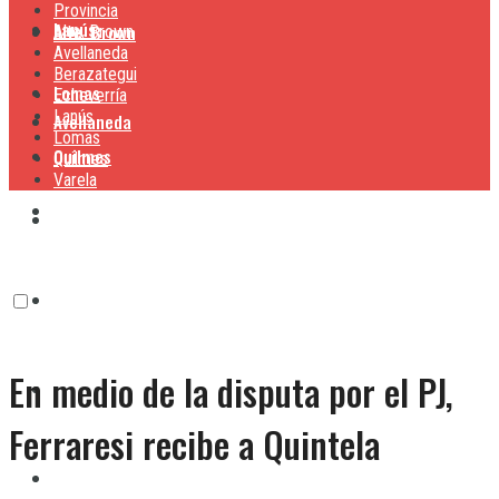
Provincia
Lanús
Alte. Brown
Alte. Brown
Avellaneda
Berazategui
Lomas
Echeverría
Lanús
Avellaneda
Lomas
Quilmes
Quilmes
Varela
Berazategui
Varela
Echeverría
En medio de la disputa por el PJ,
Lanús
Ferraresi recibe a Quintela
Lomas