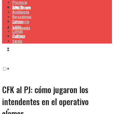
Provincia
Lanús
Alte. Brown
Alte. Brown
Avellaneda
Berazategui
Lomas
Echeverría
Lanús
Avellaneda
Lomas
Quilmes
Quilmes
Varela
Berazategui
Varela
Echeverría
CFK al PJ: cómo jugaron los
Lanús
intendentes en el operativo
Lomas
clamor