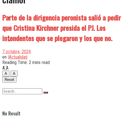
Parte de la dirigencia peronista salió a pedir
Quilmes
que Cristina Kirchner presida el PJ. Los
intendentes que se plegaron y los que no.
Varela
7 octubre, 2024
en
|Actualidad
Reading Time: 2 mins read
A
A
A
A
Reset
No Result