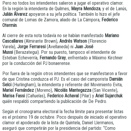
Pero no todos los intendentes salieron a jugar el operativo clamor.
En la región la intendenta de Quilmes,
Mayra Mendoza
, y el de Lanús,
Julián Álvarez
apoyaron a su jefa política. También lo hizo el jefe
comunal de Lomas de Zamora, aliado de La Cámpora,
Federico
Otermin
.
Al cierre de esta nota todavía no se habían manifestado
Mariano
Cascallares
(Almirante Brown),
Andrés Watson
(Florencio
Varela),
Jorge Ferraresi
(Avellaneda) ni
Juan José
Mussi
(Berazategui). Por su puesto, tampoco el intendente de
Esteban Echeverría,
Fernando Gray
, enfrentado a Máximo Kirchner
por la conducción del PJ bonaerense.
Por fuera de la región otros intendentes que se manifestaron a favor
de que Cristina conduzca el PJ. Es el caso del camporista
Damián
Selci
(Hurlingham), la intendenta y referente del Movimiento Evita,
Mariel Fernández
(Moreno),
Nicolás Mantegazza
(San Vicente),
Marisa Fassi
(Cañuelas),
Federico Achaval
(Pilar) y
Ariel Sujarchuk
quién respaldó compartiendo la publicación de De Pedro.
Según el cronograma electoral la fecha límite para presentar listas
es el próximo 19 de octubre. Poco después de iniciado el operativo
clamor el apoderado de la lista de Quintela, Daniel Llermanos,
aseguró que competirán por la presidencia del partido: “Como