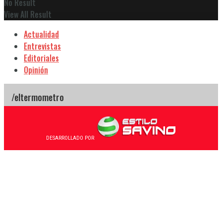
No Result
View All Result
Actualidad
Entrevistas
Editoriales
Opinión
DESARROLLADO POR