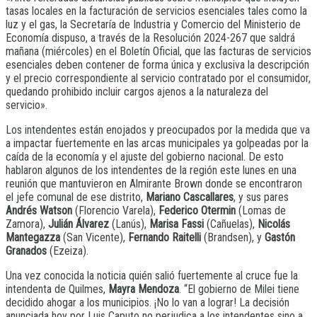
tasas locales en la facturación de servicios esenciales tales como la
luz y el gas, la Secretaría de Industria y Comercio del Ministerio de
Economía dispuso, a través de la Resolución 2024-267 que saldrá
mañana (miércoles) en el Boletín Oficial, que las facturas de servicios
esenciales deben contener de forma única y exclusiva la descripción
y el precio correspondiente al servicio contratado por el consumidor,
quedando prohibido incluir cargos ajenos a la naturaleza del
servicio».
Los intendentes están enojados y preocupados por la medida que va
a impactar fuertemente en las arcas municipales ya golpeadas por la
caída de la economía y el ajuste del gobierno nacional. De esto
hablaron algunos de los intendentes de la región este lunes en una
reunión que mantuvieron en Almirante Brown donde se encontraron
el jefe comunal de ese distrito,
Mariano Cascallares
, y sus pares
Andrés Watson
(Florencio Varela),
Federico Otermin
(Lomas de
Zamora),
Julián Álvarez
(Lanús),
Marisa Fassi
(Cañuelas),
Nicolás
Mantegazza
(San Vicente),
Fernando Raitelli
(Brandsen), y
Gastón
Granados
(Ezeiza).
Una vez conocida la noticia quién salió fuertemente al cruce fue la
intendenta de Quilmes,
Mayra Mendoza
. “El gobierno de Milei tiene
decidido ahogar a los municipios. ¡No lo van a lograr! La decisión
anunciada hoy por Luis Caputo no perjudica a los intendentes sino a