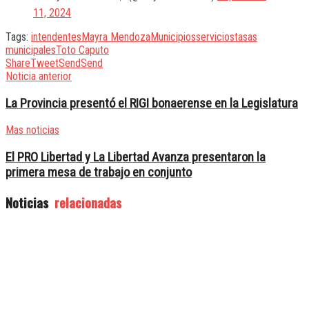
11, 2024
Tags:
intendentes
Mayra Mendoza
Municipios
servicios
tasas
municipales
Toto Caputo
Share
Tweet
Send
Send
Noticia anterior
La Provincia presentó el RIGI bonaerense en la Legislatura
Mas noticias
El PRO Libertad y La Libertad Avanza presentaron la
primera mesa de trabajo en conjunto
Noticias
relacionadas