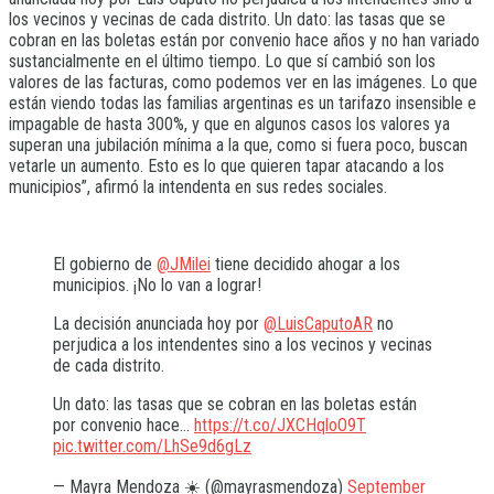
los vecinos y vecinas de cada distrito. Un dato: las tasas que se
cobran en las boletas están por convenio hace años y no han variado
sustancialmente en el último tiempo. Lo que sí cambió son los
valores de las facturas, como podemos ver en las imágenes. Lo que
están viendo todas las familias argentinas es un tarifazo insensible e
impagable de hasta 300%, y que en algunos casos los valores ya
superan una jubilación mínima a la que, como si fuera poco, buscan
vetarle un aumento. Esto es lo que quieren tapar atacando a los
municipios”, afirmó la intendenta en sus redes sociales.
El gobierno de
@JMilei
tiene decidido ahogar a los
municipios. ¡No lo van a lograr!
La decisión anunciada hoy por
@LuisCaputoAR
no
perjudica a los intendentes sino a los vecinos y vecinas
de cada distrito.
Un dato: las tasas que se cobran en las boletas están
por convenio hace…
https://t.co/JXCHqloO9T
pic.twitter.com/LhSe9d6gLz
— Mayra Mendoza ☀️ (@mayrasmendoza)
September