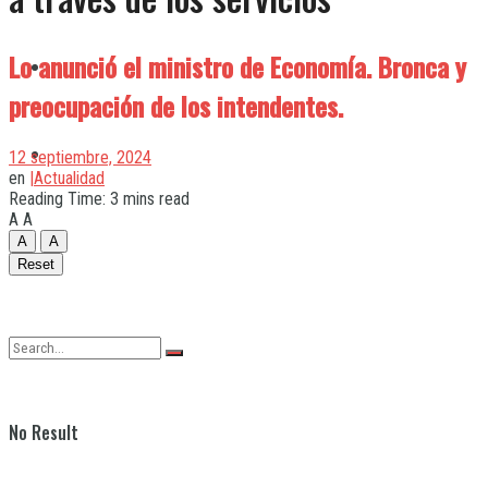
Lo anunció el ministro de Economía. Bronca y
Quilmes
preocupación de los intendentes.
Varela
12 septiembre, 2024
en
|Actualidad
Reading Time: 3 mins read
A
A
A
A
Reset
No Result