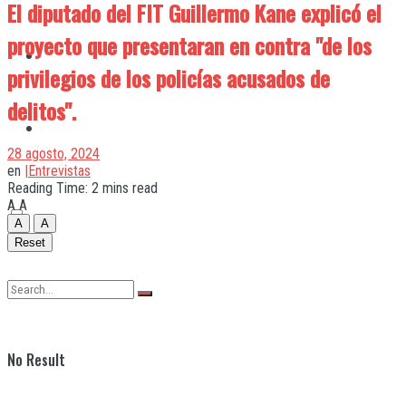
El diputado del FIT Guillermo Kane explicó el
proyecto que presentaran en contra "de los
Quilmes
privilegios de los policías acusados de
delitos".
Varela
28 agosto, 2024
en
|Entrevistas
Reading Time: 2 mins read
A
A
A
A
Reset
No Result