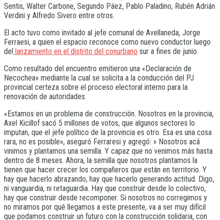
Sentis, Walter Carbone, Segundo Páez, Pablo Paladino, Rubén Adrián
Verdini y Alfredo Sivero entre otros.
El acto tuvo como invitado al jefe comunal de Avellaneda, Jorge
Ferraesi, a quien el espacio reconoce como nuevo conductor luego
del
lanzamiento en el distrito del conurbano
sur a fines de junio.
Como resultado del encuentro emitieron una «Declaración de
Necochea» mediante la cual se solicita a la conducción del PJ
provincial certeza sobre el proceso electoral interno para la
renovación de autoridades.
«Estamos en un problema de construcción. Nosotros en la provincia,
Axel Kicillof sacó 5 millones de votos, que algunos sectores lo
imputan, que el jefe político de la provincia es otro. Esa es una cosa
rara, no es posible», aseguró Ferraresi y agregó: » Nosotros acá
vinimos y plantamos una semilla. Y capaz que no venimos más hasta
dentro de 8 meses. Ahora, la semilla que nosotros plantamos la
tienen que hacer crecer los compañeros que están en territorio. Y
hay que hacerlo abrazando, hay que hacerlo generando actitud. Digo,
ni vanguardia, ni retaguardia. Hay que construir desde lo colectivo,
hay que construir desde recomponer. Si nosotros no corregimos y
no miramos por qué llegamos a este presente, va a ser muy difícil
que podamos construir un futuro con la construcción solidaria, con