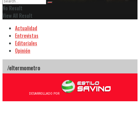
No Result
View All Result
Actualidad
Entrevistas
Editoriales
Opinión
DESARROLLADO POR