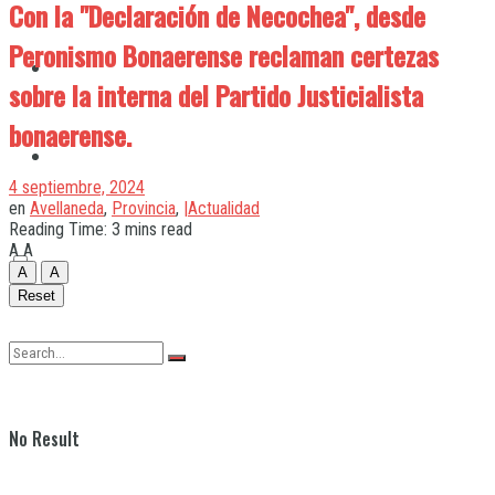
Con la "Declaración de Necochea", desde
Peronismo Bonaerense reclaman certezas
Quilmes
sobre la interna del Partido Justicialista
bonaerense.
Varela
4 septiembre, 2024
en
Avellaneda
,
Provincia
,
|Actualidad
Reading Time: 3 mins read
A
A
A
A
Reset
No Result