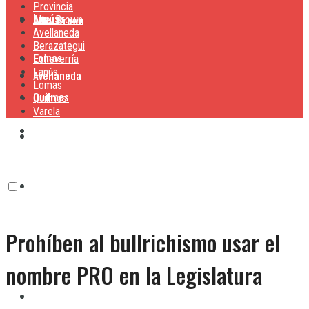
Provincia
Lanús
Alte. Brown
Alte. Brown
Avellaneda
Berazategui
Lomas
Echeverría
Lanús
Avellaneda
Lomas
Quilmes
Quilmes
Varela
Berazategui
Varela
Echeverría
Prohíben al bullrichismo usar el
Lanús
nombre PRO en la Legislatura
Lomas