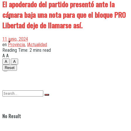
El apoderado del partido presentó ante la
cámara baja una nota para que el bloque PRO
Quilmes
Libertad deje de llamarse así.
11 junio, 2024
Varela
en
Provincia
,
|Actualidad
Reading Time: 2 mins read
A
A
A
A
Reset
No Result