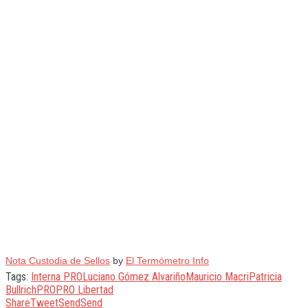
Nota Custodia de Sellos
by
El Termómetro Info
Tags:
Interna PRO
Luciano Gómez Alvariño
Mauricio Macri
Patricia
Bullrich
PRO
PRO Libertad
Share
Tweet
Send
Send