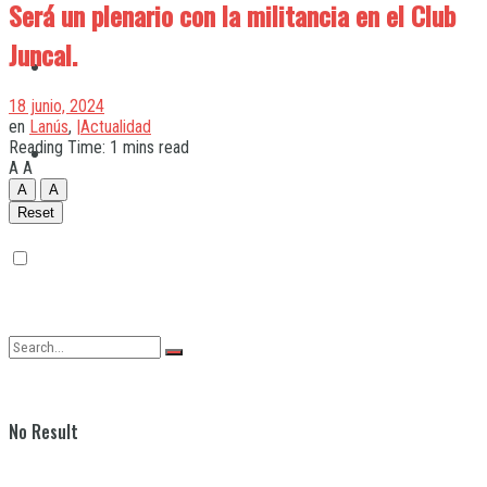
Será un plenario con la militancia en el Club
Juncal.
Quilmes
18 junio, 2024
en
Lanús
,
|Actualidad
Reading Time: 1 mins read
Varela
A
A
A
A
Reset
No Result