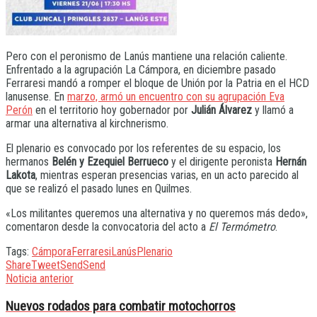
Pero con el peronismo de Lanús mantiene una relación caliente.
Enfrentado a la agrupación La Cámpora, en diciembre pasado
Ferraresi mandó a romper el bloque de Unión por la Patria en el HCD
lanusense. En
marzo, armó un encuentro con su agrupación Eva
Perón
en el territorio hoy gobernador por
Julián Álvarez
y llamó a
armar una alternativa al kirchnerismo.
El plenario es convocado por los referentes de su espacio, los
hermanos
Belén y Ezequiel Berrueco
y el dirigente peronista
Hernán
Lakota
, mientras esperan presencias varias, en un acto parecido al
que se realizó el pasado lunes en Quilmes.
«Los militantes queremos una alternativa y no queremos más dedo»,
comentaron desde la convocatoria del acto a
El Termómetro
.
Tags:
Cámpora
Ferraresi
Lanús
Plenario
Share
Tweet
Send
Send
Noticia anterior
Nuevos rodados para combatir motochorros