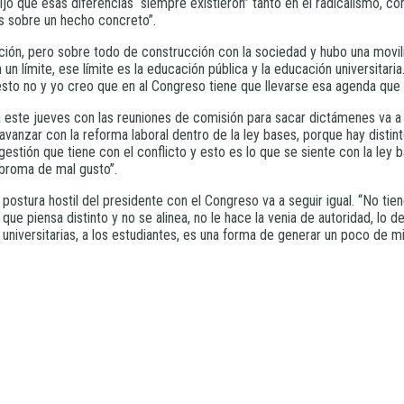
ijo que esas diferencias “siempre existieron” tanto en el radicalismo, 
es sobre un hecho concreto”.
ición, pero sobre todo de construcción con la sociedad y hubo una movi
mite, ese límite es la educación pública y la educación universitaria. E
esto no y yo creo que en al Congreso tiene que llevarse esa agenda que d
ra este jueves con las reuniones de comisión para sacar dictámenes va a
vanzar con la reforma laboral dentro de la ley bases, porque hay disti
 gestión que tiene con el conflicto y esto es lo que se siente con la l
 broma de mal gusto”.
la postura hostil del presidente con el Congreso va a seguir igual. “No t
ue piensa distinto y no se alinea, no le hace la venia de autoridad, lo d
es universitarias, a los estudiantes, es una forma de generar un poco de 