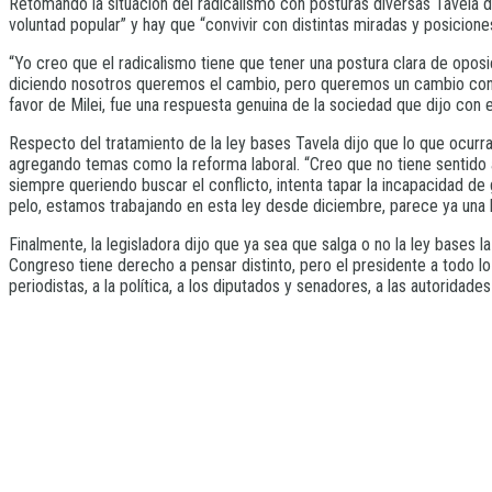
Retomando la situación del radicalismo con posturas diversas Tavela d
voluntad popular” y hay que “convivir con distintas miradas y posicion
“Yo creo que el radicalismo tiene que tener una postura clara de opos
diciendo nosotros queremos el cambio, pero queremos un cambio con un lí
favor de Milei, fue una respuesta genuina de la sociedad que dijo con 
Respecto del tratamiento de la ley bases Tavela dijo que lo que ocur
agregando temas como la reforma laboral. “Creo que no tiene sentido a
siempre queriendo buscar el conflicto, intenta tapar la incapacidad de
pelo, estamos trabajando en esta ley desde diciembre, parece ya una
Finalmente, la legisladora dijo que ya sea que salga o no la ley bases 
Congreso tiene derecho a pensar distinto, pero el presidente a todo lo q
periodistas, a la política, a los diputados y senadores, a las autoridad