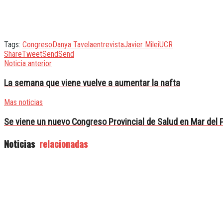
Tags:
Congreso
Danya Tavela
entrevista
Javier Milei
UCR
Share
Tweet
Send
Send
Noticia anterior
La semana que viene vuelve a aumentar la nafta
Mas noticias
Se viene un nuevo Congreso Provincial de Salud en Mar del 
Noticias
relacionadas