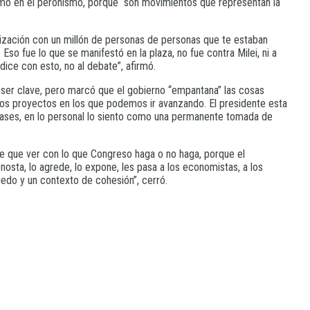
como en el peronismo, porque “son movimientos que representan la
lización con un millón de personas de personas que te estaban
so fue lo que se manifestó en la plaza, no fue contra Milei, ni a
ice con esto, no al debate”, afirmó.
 ser clave, pero marcó que el gobierno “empantana” las cosas
ntos proyectos en los que podemos ir avanzando. El presidente esta
ey bases, en lo personal lo siento como una permanente tomada de
iene que ver con lo que Congreso haga o no haga, porque el
enosta, lo agrede, lo expone, les pasa a los economistas, a los
miedo y un contexto de cohesión”, cerró.