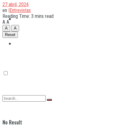
27 abril, 2024
en
|Entrevistas
Reading Time: 3 mins read
Quilmes
A
A
A
A
Reset
Varela
No Result