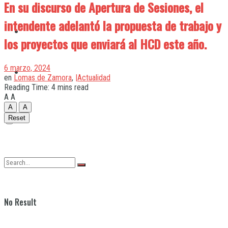
En su discurso de Apertura de Sesiones, el
intendente adelantó la propuesta de trabajo y
Quilmes
los proyectos que enviará al HCD este año.
6 marzo, 2024
Varela
en
Lomas de Zamora
,
|Actualidad
Reading Time: 4 mins read
A
A
A
A
Reset
No Result