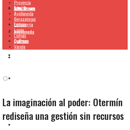
Provincia
Lanús
Alte. Brown
Alte. Brown
Avellaneda
Berazategui
Lomas
Echeverría
Lanús
Avellaneda
Lomas
Quilmes
Quilmes
Varela
Berazategui
Varela
Echeverría
La imaginación al poder: Otermín
Lanús
rediseña una gestión sin recursos
Lomas