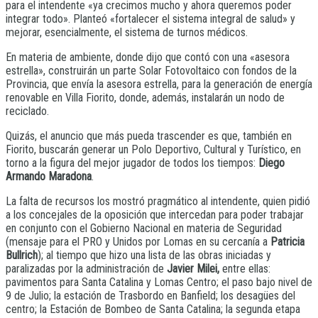
para el intendente «ya crecimos mucho y ahora queremos poder
integrar todo». Planteó «fortalecer el sistema integral de salud» y
mejorar, esencialmente, el sistema de turnos médicos.
En materia de ambiente, donde dijo que contó con una «asesora
estrella», construirán un parte Solar Fotovoltaico con fondos de la
Provincia, que envía la asesora estrella, para la generación de energía
renovable en Villa Fiorito, donde, además, instalarán un nodo de
reciclado.
Quizás, el anuncio que más pueda trascender es que, también en
Fiorito, buscarán generar un Polo Deportivo, Cultural y Turístico, en
torno a la figura del mejor jugador de todos los tiempos:
Diego
Armando Maradona
.
La falta de recursos los mostró pragmático al intendente, quien pidió
a los concejales de la oposición que intercedan para poder trabajar
en conjunto con el Gobierno Nacional en materia de Seguridad
(mensaje para el PRO y Unidos por Lomas en su cercanía a
Patricia
Bullrich
); al tiempo que hizo una lista de las obras iniciadas y
paralizadas por la administración de
Javier Milei,
entre ellas:
pavimentos para Santa Catalina y Lomas Centro; el paso bajo nivel de
9 de Julio; la estación de Trasbordo en Banfield; los desagües del
centro; la Estación de Bombeo de Santa Catalina; la segunda etapa