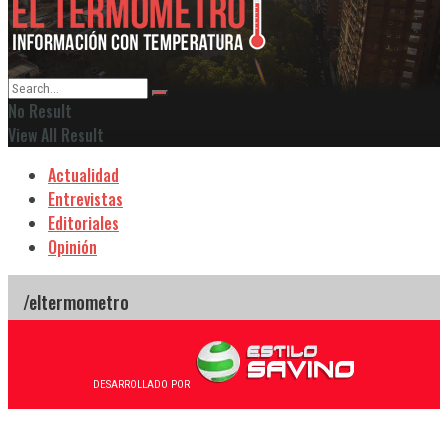
No Result
View All Result
Actualidad
Entrevistas
Editoriales
Opinión
DESARROLLADO POR