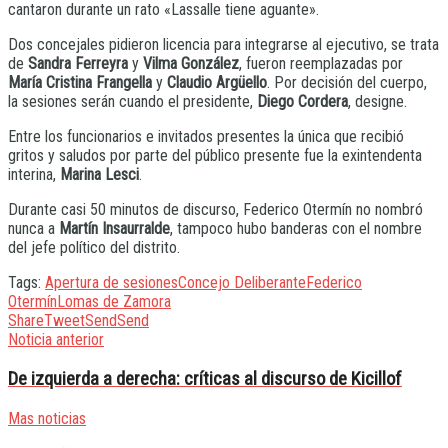
cantaron durante un rato «Lassalle tiene aguante».
Dos concejales pidieron licencia para integrarse al ejecutivo, se trata
de
Sandra Ferreyra
y
Vilma González
, fueron reemplazadas por
María Cristina Frangella
y
Claudio Argüello
. Por decisión del cuerpo,
la sesiones serán cuando el presidente,
Diego Cordera
, designe.
Entre los funcionarios e invitados presentes la única que recibió
gritos y saludos por parte del público presente fue la exintendenta
interina,
Marina Lesci
.
Durante casi 50 minutos de discurso, Federico Otermín no nombró
nunca a
Martín Insaurralde
, tampoco hubo banderas con el nombre
del jefe político del distrito.
Tags:
Apertura de sesiones
Concejo Deliberante
Federico
Otermín
Lomas de Zamora
Share
Tweet
Send
Send
Noticia anterior
De izquierda a derecha: críticas al discurso de Kicillof
Mas noticias