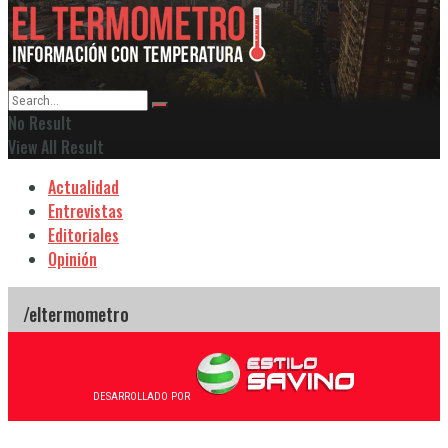
No Result
View All Result
Actualidad
Entrevistas
Editoriales
Opinión
DESARROLLADO POR