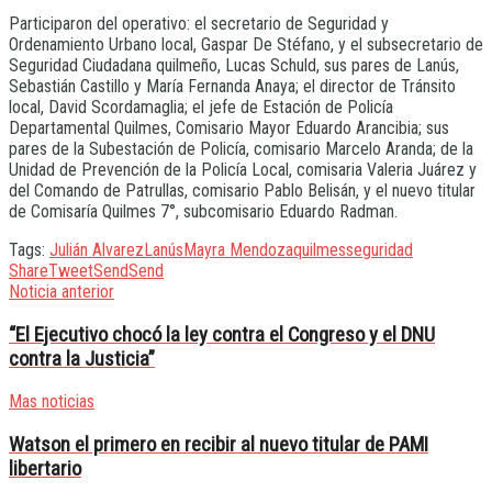
Participaron del operativo: el secretario de Seguridad y
Ordenamiento Urbano local, Gaspar De Stéfano, y el subsecretario de
Seguridad Ciudadana quilmeño, Lucas Schuld, sus pares de Lanús,
Sebastián Castillo y María Fernanda Anaya; el director de Tránsito
local, David Scordamaglia; el jefe de Estación de Policía
Departamental Quilmes, Comisario Mayor Eduardo Arancibia; sus
pares de la Subestación de Policía, comisario Marcelo Aranda; de la
Unidad de Prevención de la Policía Local, comisaria Valeria Juárez y
del Comando de Patrullas, comisario Pablo Belisán, y el nuevo titular
de Comisaría Quilmes 7°, subcomisario Eduardo Radman.
Tags:
Julián Alvarez
Lanús
Mayra Mendoza
quilmes
seguridad
Share
Tweet
Send
Send
Noticia anterior
“El Ejecutivo chocó la ley contra el Congreso y el DNU
contra la Justicia”
Mas noticias
Watson el primero en recibir al nuevo titular de PAMI
libertario