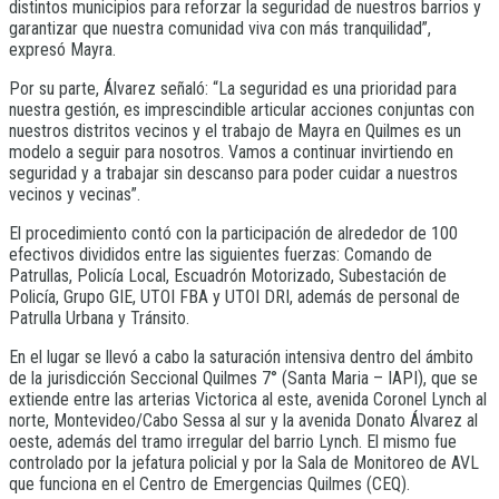
distintos municipios para reforzar la seguridad de nuestros barrios y
garantizar que nuestra comunidad viva con más tranquilidad”,
expresó Mayra.
Por su parte, Álvarez señaló: “La seguridad es una prioridad para
nuestra gestión, es imprescindible articular acciones conjuntas con
nuestros distritos vecinos y el trabajo de Mayra en Quilmes es un
modelo a seguir para nosotros. Vamos a continuar invirtiendo en
seguridad y a trabajar sin descanso para poder cuidar a nuestros
vecinos y vecinas”.
El procedimiento contó con la participación de alrededor de 100
efectivos divididos entre las siguientes fuerzas: Comando de
Patrullas, Policía Local, Escuadrón Motorizado, Subestación de
Policía, Grupo GIE, UTOI FBA y UTOI DRI, además de personal de
Patrulla Urbana y Tránsito.
En el lugar se llevó a cabo la saturación intensiva dentro del ámbito
de la jurisdicción Seccional Quilmes 7° (Santa Maria – IAPI), que se
extiende entre las arterias Victorica al este, avenida Coronel Lynch al
norte, Montevideo/Cabo Sessa al sur y la avenida Donato Álvarez al
oeste, además del tramo irregular del barrio Lynch. El mismo fue
controlado por la jefatura policial y por la Sala de Monitoreo de AVL
que funciona en el Centro de Emergencias Quilmes (CEQ).