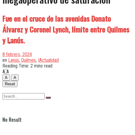
Fue en el cruce de las avenidas Donato
Quilmes
Álvarez y Coronel Lynch, límite entre Quilmes
y Lanús.
Varela
8 febrero, 2024
en
Lanús
,
Quilmes
,
|Actualidad
Reading Time: 2 mins read
A
A
A
A
Reset
No Result