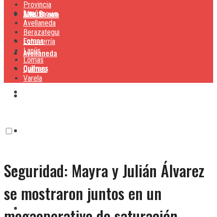
Provincia
Lanús
Alte. Brown
Alte. Brown
Avellaneda
Berazategui
Lomas
Echeverría
Lanús
Avellaneda
Lomas
Quilmes
Quilmes
Varela
Berazategui
Varela
Echeverría
Seguridad: Mayra y Julián Álvarez
Lanús
se mostraron juntos en un
Lomas
megaoperativo de saturación