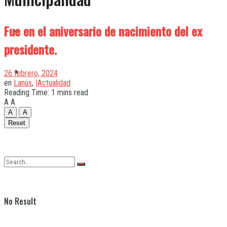
Fue en el aniversario de nacimiento del ex
Quilmes
presidente.
Varela
26 febrero, 2024
en
Lanús
,
|Actualidad
Reading Time: 1 mins read
A
A
A
A
Reset
No Result