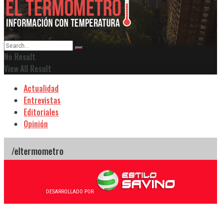
No Result
View All Result
Actualidad
Entrevistas
Editoriales
Opinión
DESARROLLADO POR