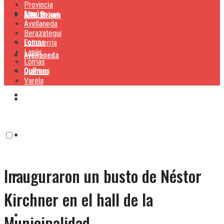
Provincia
Lanús
Alte. Brown
Alte. Brown
Avellaneda
Berazategui
Lomas
Echeverría
Lanús
Avellaneda
Lomas
Quilmes
Quilmes
Varela
Berazategui
Varela
Echeverría
Inauguraron un busto de Néstor
Lanús
Kirchner en el hall de la
Lomas
Municipalidad