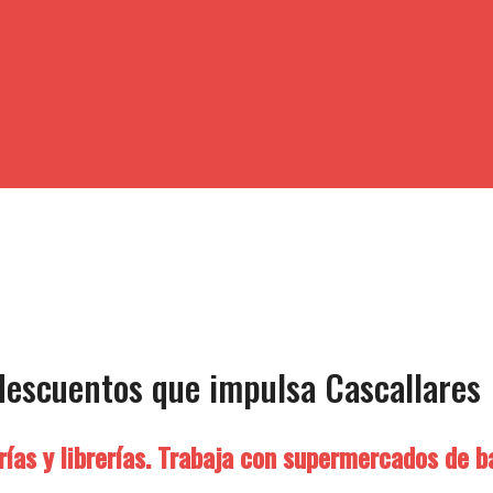
escuentos que impulsa Cascallares
as y librerías. Trabaja con supermercados de ba