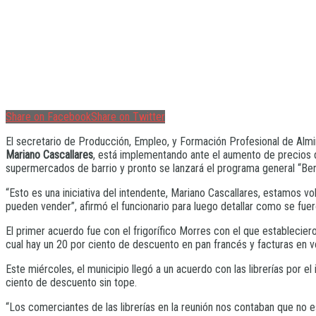
Share on Facebook
Share on Twitter
El secretario de Producción, Empleo, y Formación Profesional de Alm
Mariano Cascallares
, está implementando ante el aumento de precios d
supermercados de barrio y pronto se lanzará el programa general “Ben
“Esto es una iniciativa del intendente, Mariano Cascallares, estamos 
pueden vender”, afirmó el funcionario para luego detallar como se fuero
El primer acuerdo fue con el frigorífico Morres con el que establecie
cual hay un 20 por ciento de descuento en pan francés y facturas en ve
Este miércoles, el municipio llegó a un acuerdo con las librerías por e
ciento de descuento sin tope.
“Los comerciantes de las librerías en la reunión nos contaban que no e