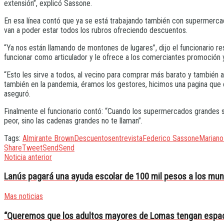
extensión”, explicó Sassone.
En esa línea contó que ya se está trabajando también con supermercado
van a poder estar todos los rubros ofreciendo descuentos.
“Ya nos están llamando de montones de lugares”, dijo el funcionario r
funcionar como articulador y le ofrece a los comerciantes promoción y
“Esto les sirve a todos, al vecino para comprar más barato y también 
también en la pandemia, éramos los gestores, hicimos una pagina que e
aseguró.
Finalmente el funcionario contó: “Cuando los supermercados grandes 
peor, sino las cadenas grandes no te llaman”.
Tags:
Almirante Brown
Descuentos
entrevista
Federico Sassone
Mariano
Share
Tweet
Send
Send
Noticia anterior
Lanús pagará una ayuda escolar de 100 mil pesos a los mun
Mas noticias
“Queremos que los adultos mayores de Lomas tengan espac