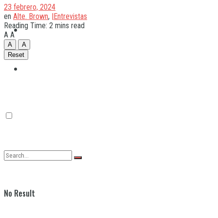
23 febrero, 2024
en
Alte. Brown
,
|Entrevistas
Reading Time: 2 mins read
Quilmes
A
A
A
A
Reset
Varela
No Result