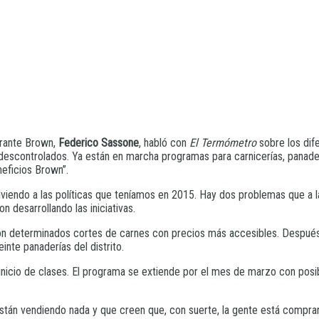
irante Brown,
Federico Sassone
, habló con
El Termómetro
sobre los dif
escontrolados. Ya están en marcha programas para carnicerías, panaderí
eficios Brown”.
volviendo a las políticas que teníamos en 2015. Hay dos problemas que a
n desarrollando las iniciativas.
ron determinados cortes de carnes con precios más accesibles. Después 
inte panaderías del distrito.
l inicio de clases. El programa se extiende por el mes de marzo con posi
stán vendiendo nada y que creen que, con suerte, la gente está comprand