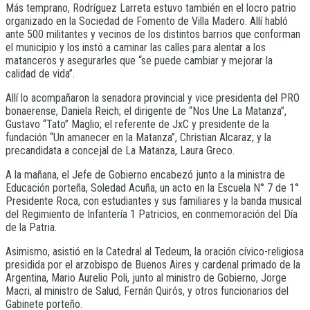
Más temprano, Rodríguez Larreta estuvo también en el locro patrio
organizado en la Sociedad de Fomento de Villa Madero. Allí habló
ante 500 militantes y vecinos de los distintos barrios que conforman
el municipio y los instó a caminar las calles para alentar a los
matanceros y asegurarles que “se puede cambiar y mejorar la
calidad de vida”.
Allí lo acompañaron la senadora provincial y vice presidenta del PRO
bonaerense, Daniela Reich; el dirigente de “Nos Une La Matanza”,
Gustavo “Tato” Maglio; el referente de JxC y presidente de la
fundación “Un amanecer en la Matanza”, Christian Alcaraz; y la
precandidata a concejal de La Matanza, Laura Greco.
A la mañana, el Jefe de Gobierno encabezó junto a la ministra de
Educación porteña, Soledad Acuña, un acto en la Escuela N° 7 de 1°
Presidente Roca, con estudiantes y sus familiares y la banda musical
del Regimiento de Infantería 1 Patricios, en conmemoración del Día
de la Patria.
Asimismo, asistió en la Catedral al Tedeum, la oración cívico-religiosa
presidida por el arzobispo de Buenos Aires y cardenal primado de la
Argentina, Mario Aurelio Poli, junto al ministro de Gobierno, Jorge
Macri, al ministro de Salud, Fernán Quirós, y otros funcionarios del
Gabinete porteño.