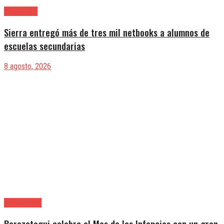
Avellaneda
Sierra entregó más de tres mil netbooks a alumnos de
escuelas secundarias
8 agosto, 2026
Berazategui
Berazategui celebra el Mes de las Infancias con un gran