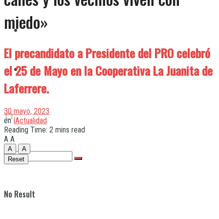
miedo»
Quilmes
El precandidato a Presidente del PRO celebró
el 25 de Mayo en la Cooperativa La Juanita de
Varela
Laferrere.
30 mayo, 2023
en
|Actualidad
Reading Time: 2 mins read
A
A
A
A
Reset
No Result