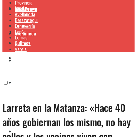
Provincia
Lanús
Alte. Brown
Alte. Brown
Avellaneda
Berazategui
Lomas
Echeverría
Lanús
Avellaneda
Lomas
Quilmes
Quilmes
Varela
Berazategui
Varela
Echeverría
Larreta en la Matanza: «Hace 40
Lanús
años gobiernan los mismo, no hay
Lomas
calles y los vecinos viven con