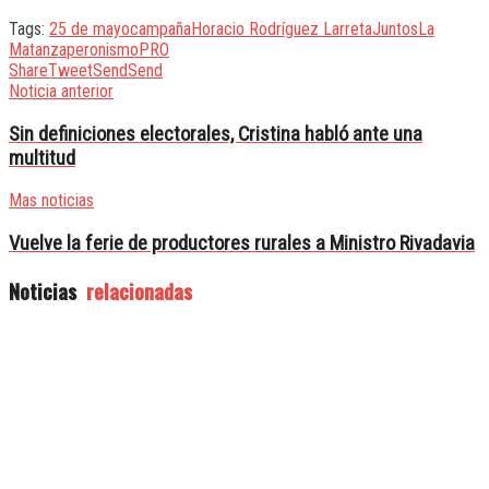
Tags:
25 de mayo
campaña
Horacio Rodríguez Larreta
Juntos
La
Matanza
peronismo
PRO
Share
Tweet
Send
Send
Noticia anterior
Sin definiciones electorales, Cristina habló ante una
multitud
Mas noticias
Vuelve la ferie de productores rurales a Ministro Rivadavia
Noticias
relacionadas