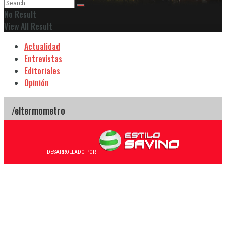
No Result
View All Result
Actualidad
Entrevistas
Editoriales
Opinión
DESARROLLADO POR