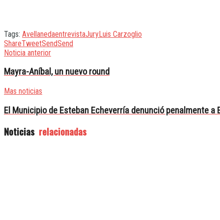
Tags:
Avellaneda
entrevista
Jury
Luis Carzoglio
Share
Tweet
Send
Send
Noticia anterior
Mayra-Aníbal, un nuevo round
Mas noticias
El Municipio de Esteban Echeverría denunció penalmente a 
Noticias
relacionadas