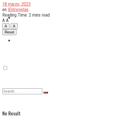
18 marzo, 2023
en
|Entrevistas
Reading Time: 2 mins read
Quilmes
A
A
A
A
Reset
Varela
No Result