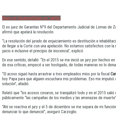
Share on Facebook
Share on Twitter
El ex juez de Garantías N°9 del Departamento Judicial de Lomas de 
afirmó que apelará la resolución.
“La resolución del jurado de enjuiciamiento es destitución e inhabilita
de llegar a la Corte con una apelación. No estamos satisfechos con l
juicio e inclusive el principio de inocencia”, explicó.
En ese sentido, detalló: “En el 2015 se me inició un jury por hechos en e
de esa críticas, empecé a ser hostigado, de todas maneras no lo denunc
“El acoso siguió hasta arrastrar a tres empleados míos por la fiscal
Car
hoy Papa para que alguien escuchara mis problemas. Eso me impulsó a
solución”, añadió.
Relató que “los acosos cesaron, se tranquilizó todo y en el 2015 sali
públicamente “las campañas de los medios y las amenazas de muerte”
“Ahí se reactiva el jury y el 5 de diciembre se me separa de mi función
denunciar lo que denuncié”, aseguró Carzoglio.