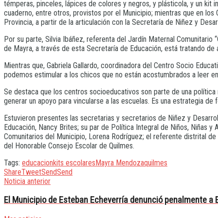
témperas, pinceles, lápices de colores y negros, y plásticola, y un kit 
cuaderno, entre otros, provistos por el Municipio; mientras que en los
Provincia, a partir de la articulación con la Secretaría de Niñez y Desar
Por su parte, Silvia Ibáñez, referenta del Jardín Maternal Comunitari
de Mayra, a través de esta Secretaría de Educación, está tratando de ar
Mientras que, Gabriela Gallardo, coordinadora del Centro Socio Educati
podemos estimular a los chicos que no están acostumbrados a leer en c
Se destaca que los centros socioeducativos son parte de una política
generar un apoyo para vincularse a las escuelas. Es una estrategia de f
Estuvieron presentes las secretarias y secretarios de Niñez y Desarrol
Educación, Nancy Brites; su par de Política Integral de Niños, Niñas y A
Comunitarios del Municipio, Lorena Rodríguez; el referente distrital 
del Honorable Consejo Escolar de Quilmes.
Tags:
educacion
kits escolares
Mayra Mendoza
quilmes
Share
Tweet
Send
Send
Noticia anterior
El Municipio de Esteban Echeverría denunció penalmente a 