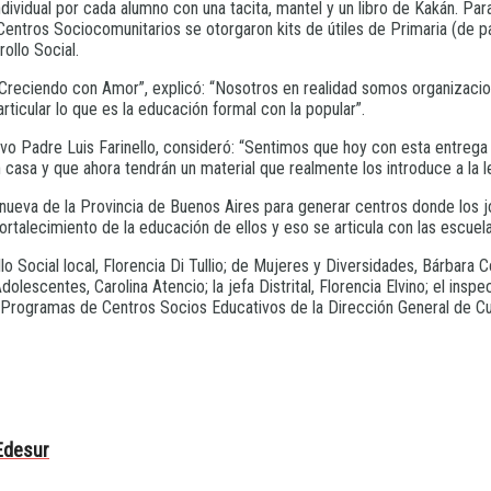
individual por cada alumno con una tacita, mantel y un libro de Kakán. Par
 Centros Sociocomunitarios se otorgaron kits de útiles de Primaria (de p
rollo Social.
o “Creciendo con Amor”, explicó: “Nosotros en realidad somos organizac
ticular lo que es la educación formal con la popular”.
vo Padre Luis Farinello, consideró: “Sentimos que hoy con esta entrega 
asa y que ahora tendrán un material que realmente los introduce a la le
 nueva de la Provincia de Buenos Aires para generar centros donde los 
ortalecimiento de la educación de ellos y eso se articula con las escuela
lo Social local, Florencia Di Tullio; de Mujeres y Diversidades, Bárbar
dolescentes, Carolina Atencio; la jefa Distrital, Florencia Elvino; el insp
de Programas de Centros Socios Educativos de la Dirección General de Cu
Edesur