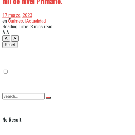
mil de nivel Primario.
17 marzo, 2023
Quilmes
en
Quilmes
,
|Actualidad
Reading Time: 3 mins read
A
A
A
A
Varela
Reset
No Result