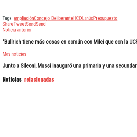
Tags:
ampliación
Concejo Deliberante
HCD
Lanús
Presupuesto
Share
Tweet
Send
Send
Noticia anterior
“Bullrich tiene más cosas en común con Milei que con la UC
Mas noticias
Junto a Sileoni, Mussi inauguró una primaria y una secundar
Noticias
relacionadas