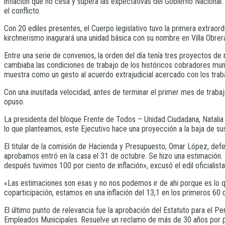
inflación que no cesa y supera las expectativas del Gobierno Nacional.
el conflicto.
Con 20 ediles presentes, el Cuerpo legislativo tuvo la primera extraord
kirchnerismo inagurará una unidad básica con su nombre en Villa Obrer
Entre una serie de convenios, la orden del día tenía tres proyectos de
cambiaba las condiciones de trabajo de los históricos cobradores munic
muestra como un gesto al acuerdo extrajudicial acercado con los trabaja
Con una inusitada velocidad, antes de terminar el primer mes de trabaj
opuso.
La presidenta del bloque Frente de Todos – Unidad Ciudadana, Natalia
lo que planteamos, este Ejecutivo hace una proyección a la baja de su
El titular de la comisión de Hacienda y Presupuesto, Omar López, defe
aprobamos entró en la casa el 31 de octubre. Se hizo una estimación
después tuvimos 100 por ciento de inflación», excusó el edil oficialista
«Las estimaciones son esas y no nos podemos ir de ahi porque es lo q
coparticipación, estamos en una inflación del 13,1 en los primeros 60 
El último punto de relevancia fue la aprobación del Estatuto para el 
Empleados Municipales. Resuelve un reclamo de más de 30 años por pa