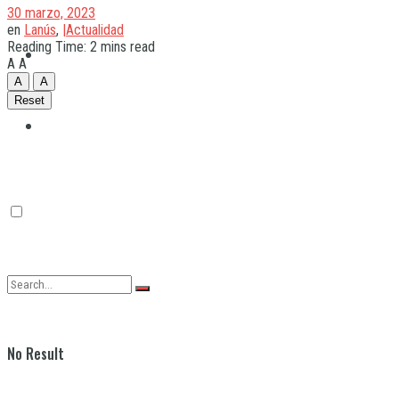
30 marzo, 2023
en
Lanús
,
|Actualidad
Reading Time: 2 mins read
Quilmes
A
A
A
A
Reset
Varela
No Result