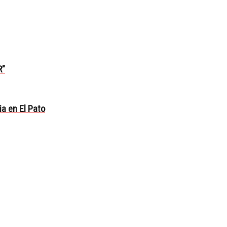
R”
ia en El Pato