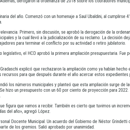
 Además, derogaron la ordenanza de 2018 sobre los cobradores municipale
inaria del año. Comenzó con un homenaje a Saul Ubaldini, al cumplirse 41 
a.
 relevancia. Primero, sin discusión, se aprobó la derogación de la orden
ipales y la cual llevó a la judicialización de su reclamo. La decisión d
dores para terminar el conflicto por su actividad o retiro jubilatorio.
o legislativo, el HCD aprobó la primera ampliación presupuestaria. Fue p
 Gradaschi explicó que rechazaron la ampliación como ya habían hecho e
s recursos para que después durante el año acercar estos expedientes p
ndió los números municipales y planteó que esta ampliación surge de la
. Se hizo un presupuesto con un 60 por ciento de proyección para 2022
.
ue figura que vamos a recibir. También es cierto que tuvimos un increm
días del año», agregó López.
Personal Docente Municipal. Un acuerdo del Gobierno de Néstor Grindetti 
rte de los gremios. Salió aprobado por unanimidad.