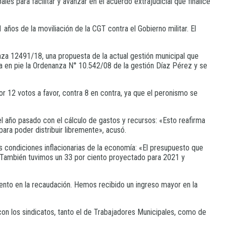
s para facilitar y avanzar en el acuerdo extrajudicial que finalice
años de la moviliación de la CGT contra el Gobierno militar. El
anza 12491/18, una propuesta de la actual gestión municipal que
eja en pie la Ordenanza N° 10.542/08 de la gestión Díaz Pérez y se
or 12 votos a favor, contra 8 en contra, ya que el peronismo se
l año pasado con el cálculo de gastos y recursos: «Esto reafirma
ara poder distribuir libremente», acusó.
s condiciones inflacionarias de la economía: «El presupuesto que
. También tuvimos un 33 por ciento proyectado para 2021 y
ento en la recaudación. Hemos recibido un ingreso mayor en la
con los sindicatos, tanto el de Trabajadores Municipales, como de