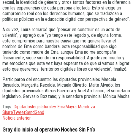
sexual, la identidad de género y otros tantos factores en la diferencia
con las experiencias de cada persona afectada. Esto sí exige un
compromiso real con los derechos humanos, que se traduzcan a
políticas públicas en la educación digital con perspectiva de género”.
A su vez, Laura remarcó que “pensar en construir es un acto de
valentía”, y agregó que “yo tengo este legado y, de alguna forma,
este compromiso para nuestra causa que me genera llevar el
nombre de Ema como bandera, esta responsabilidad que sigo
teniendo como madre de Ema, aunque Ema no me acompañe
físicamente, sigue siendo mi responsabilidad. Agradezco mucho y
me emociona que esta vez haya esperanza de que sí vamos a lograr
esto que queremos: territorios digitales libres de violencia”, finalizó.
Participaron del encuentro las diputadas provinciales Marcela
Basualdo, Margarita Recalde, Micaela Olivetto, Maite Alvado; los
diputados provinciales Alexis Guerrera y Ariel Archanco; el secretario
legislativo, Gervasio Bozzano; y la senadora provincial Mónica Macha.
Tags:
Diputados
legislatura
ley Ema
Mayra Mendoza
Share
Tweet
Send
Send
Noticia anterior
Gray dio inicio al operativo Noches Sin Frío