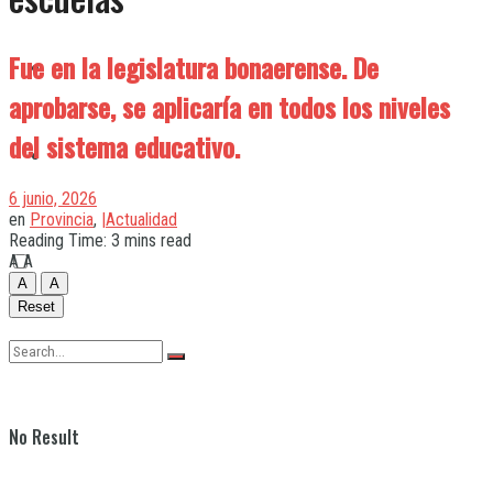
Fue en la legislatura bonaerense. De
Quilmes
aprobarse, se aplicaría en todos los niveles
del sistema educativo.
Varela
6 junio, 2026
en
Provincia
,
|Actualidad
Reading Time: 3 mins read
A
A
A
A
Reset
No Result