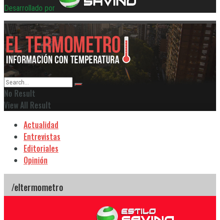
Desarrollado por
No Result
View All Result
Actualidad
Entrevistas
Editoriales
Opinión