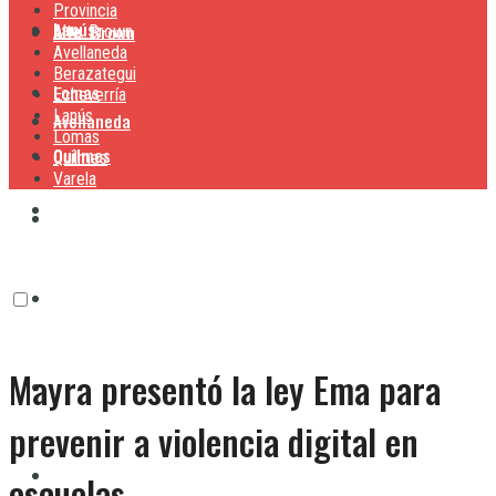
Provincia
Lanús
Alte. Brown
Alte. Brown
Avellaneda
Berazategui
Lomas
Echeverría
Lanús
Avellaneda
Lomas
Quilmes
Quilmes
Varela
Berazategui
Varela
Echeverría
Mayra presentó la ley Ema para
Lanús
prevenir a violencia digital en
Lomas
escuelas