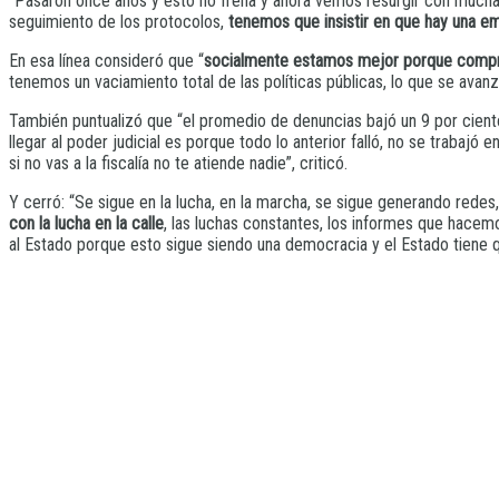
“Pasaron once años y esto no frena y ahora vemos resurgir con mucha 
seguimiento de los protocolos,
tenemos que insistir en que hay una e
En esa línea consideró que “
socialmente estamos mejor porque compre
tenemos un vaciamiento total de las políticas públicas, lo que se avan
También puntualizó que “el promedio de denuncias bajó un 9 por ciento
llegar al poder judicial es porque todo lo anterior falló, no se trabajó
si no vas a la fiscalía no te atiende nadie”, criticó.
Y cerró: “Se sigue en la lucha, en la marcha, se sigue generando redes,
con la lucha en la calle
, las luchas constantes, los informes que hacem
al Estado porque esto sigue siendo una democracia y el Estado tiene 