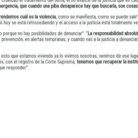
crueldad el tratamiento del tema, el no avance de la justicia que es 
mergencia, que cuando una piba desaparece hay que buscarla, son cosa
ndemos cuál es la violencia
, como se manifiesta, como se puede salir”
zó hoy se está retrocediendo y el acceso a la justicia está totalmente v
 porque no hay posibilidades de denunciar”. “
La responsabilidad absolut
 en prevención, en alertas tempranas, y cuando vas a la justicia a denunc
 esto que estamos viviendo ya lo vivimos nosotras, venimos de ese lugar d
os, con el registro de la Corte Suprema,
tenemos que recuperar la insti
que responder”.