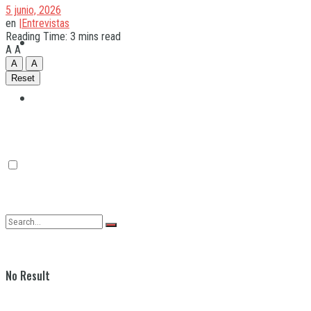
5 junio, 2026
en
|Entrevistas
Reading Time: 3 mins read
Quilmes
A
A
A
A
Reset
Varela
No Result