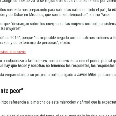
al Congreso. Desde 2015 se registraron 3.424 víctimas fatales por viole
s nos estamos preparando para salir a las calles de todo el país,
la e
oba y de Dulce en Misiones, que son infantofemicidios”, afirmó Yanel.
ar que “descargan sobre los cuerpos de las mujeres una política sistemát
a las mujeres
”.
 en 2015”, porque “es imposible negarlo cuando salimos millones a las 
biizado y de exterminio de personas”, añadió.
sinar a su novia
zar y culpabilizar a las mujeres, con la convivencia con el poder judici
 hay que hacer y nosotras no tenemos las respuestas, las respuestas t
stá emparentado a un proyecto político ligado a
Javier Milei
que hace que
nte peor”
n hizo referencia a la marcha de este miércoles y afirmó que la expect