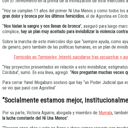
con
El Termómetro
en la previa de la movilización de este miércoles 
“Hoy se cumplen 11 años del primer Ni Una Menos y como todos los año
gran dolor y bronca por los últimos femicidios
, el de Agostina en Córd
“
Nos hielan la sangre y nos llenan de bronca
”, aseguró para luego marc
cómplice,
hay un plan muy aceitado para invisibilizar la violencia contr
Sobre la marcha de este miércoles dijo que “siempre ayuda, como ayudó
de genero, pero también de las políticas humanas, es un plan de invisi
Femicidio en Temperley: Intentó suicidarse tras secuestrar y ase
“Hay proyectos presentados en relación a esto invisibilizar, estigmati
Córdoba”, sumó. En esa línea, agregó: “
Nos preguntan muchas veces que
Para cerrar Yanel Mogaburo sostuvo que hay “un Poder Judicial que e
se vio que pasó con Agostina”.
“Socialmente estamos mejor, institucionalme
Por su parte, Victoria Aguirre, abogada y miembro de
Mumala
, tambié
la lucha constante del Ni Una Menos
”.