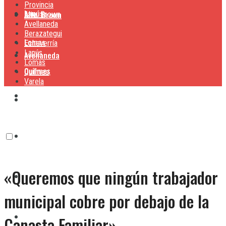
Provincia
Lanús
Alte. Brown
Alte. Brown
Avellaneda
Berazategui
Lomas
Echeverría
Lanús
Avellaneda
Lomas
Quilmes
Quilmes
Varela
Berazategui
Varela
Echeverría
«Queremos que ningún trabajador
Lanús
municipal cobre por debajo de la
Lomas
Canasta Familiar»