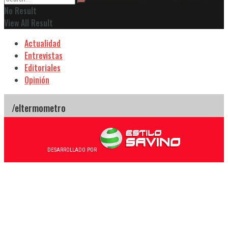
No Result
View All Result
Actualidad
Entrevistas
Editoriales
Opinión
DESARROLLADO POR