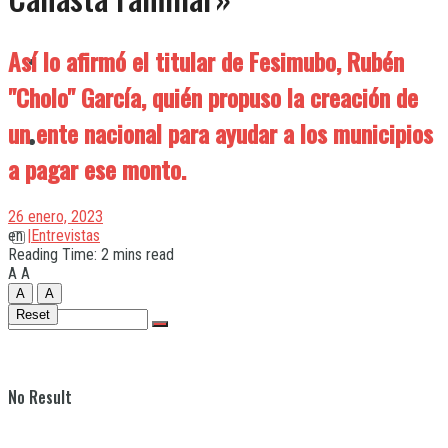
Así lo afirmó el titular de Fesimubo, Rubén
Quilmes
"Cholo" García, quién propuso la creación de
un ente nacional para ayudar a los municipios
Varela
a pagar ese monto.
26 enero, 2023
en
|Entrevistas
Reading Time: 2 mins read
A
A
A
A
Reset
No Result