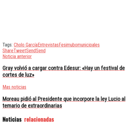
Tags:
Cholo García
Entrevistas
Fesimubo
municipales
Share
Tweet
Send
Send
Noticia anterior
Gray volvió a cargar contra Edesur: «Hay un festival de
cortes de luz»
Mas noticias
Moreau pidió al Presidente que incorpore la ley Lucio al
temario de extraordinarias
Noticias
relacionadas