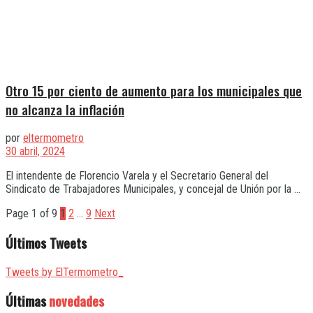
Otro 15 por ciento de aumento para los municipales que
no alcanza la inflación
por
eltermometro
30 abril, 2024
El intendente de Florencio Varela y el Secretario General del
Sindicato de Trabajadores Municipales, y concejal de Unión por la ...
Page 1 of 9
1
2
…
9
Next
Últimos Tweets
Tweets by ElTermometro_
Últimas
novedades