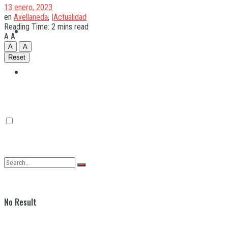
13 enero, 2023
en
Avellaneda
,
|Actualidad
Reading Time: 2 mins read
Quilmes
A
A
A
A
Reset
Varela
No Result