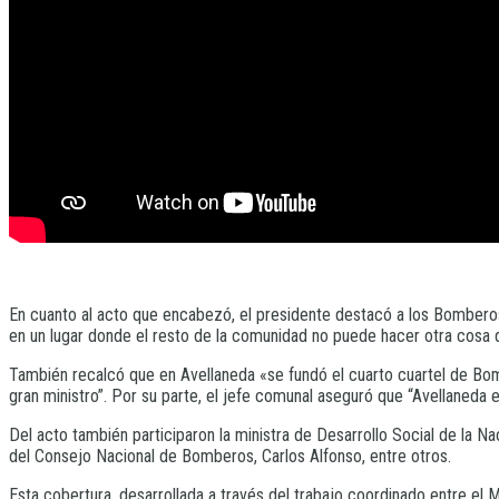
En cuanto al acto que encabezó, el presidente destacó a los Bomberos 
en un lugar donde el resto de la comunidad no puede hacer otra cosa q
También recalcó que en Avellaneda «se fundó el cuarto cuartel de Bomb
gran ministro”. Por su parte, el jefe comunal aseguró que “Avellaneda
Del acto también participaron la ministra de Desarrollo Social de la Na
del Consejo Nacional de Bomberos, Carlos Alfonso, entre otros.
Esta cobertura, desarrollada a través del trabajo coordinado entre el