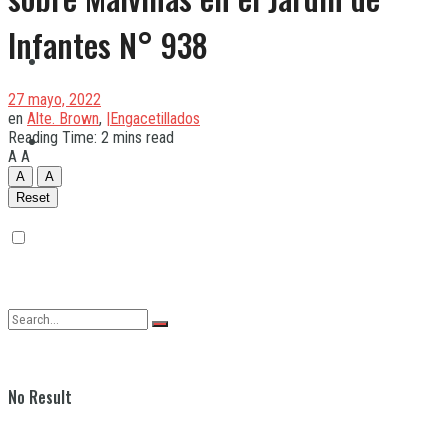
Infantes N° 938
Quilmes
27 mayo, 2022
en
Alte. Brown
,
|Engacetillados
Reading Time: 2 mins read
Varela
A
A
A
A
Reset
No Result