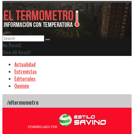
No Result
View All Result
Actualidad
Entrevistas
Editoriales
Opinión
DESARROLLADO POR