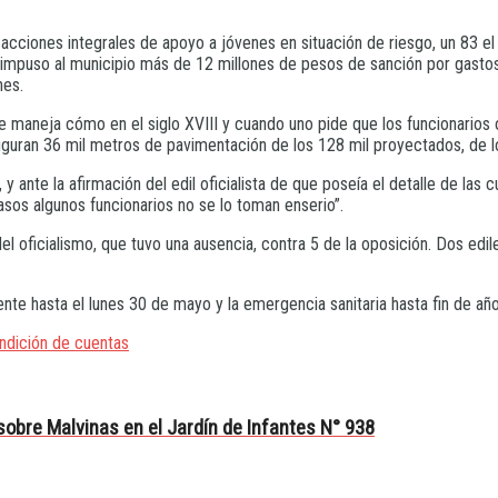
cciones integrales de apoyo a jóvenes en situación de riesgo, un 83 el
s le impuso al municipio más de 12 millones de pesos de sanción por gas
nes.
 maneja cómo en el siglo XVIII y cuando uno pide que los funcionarios o
 figuran 36 mil metros de pavimentación de los 128 mil proyectados, de
, y ante la afirmación del edil oficialista de que poseía el detalle de l
sos algunos funcionarios no se lo toman enserio”.
l oficialismo, que tuvo una ausencia, contra 5 de la oposición. Dos edile
ente hasta el lunes 30 de mayo y la emergencia sanitaria hasta fin de año
ndición de cuentas
 sobre Malvinas en el Jardín de Infantes N° 938