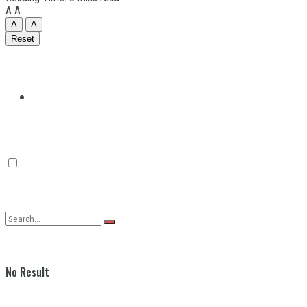
A
A
A
A
Reset
Quilmes
Varela
No Result