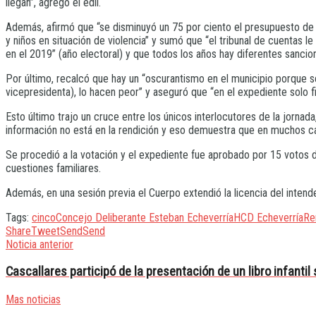
llegan”, agregó el edil.
Además, afirmó que “se disminuyó un 75 por ciento el presupuesto de a
y niños en situación de violencia” y sumó que “el tribunal de cuenta
en el 2019” (año electoral) y que todos los años hay diferentes sancio
Por último, recalcó que hay un “oscurantismo en el municipio porque se
vicepresidenta), lo hacen peor” y aseguró que “en el expediente solo
Esto último trajo un cruce entre los únicos interlocutores de la jornada
información no está en la rendición y eso demuestra que en muchos ca
Se procedió a la votación y el expediente fue aprobado por 15 votos de
cuestiones familiares.
Además, en una sesión previa el Cuerpo extendió la licencia del intend
Tags:
cinco
Concejo Deliberante Esteban Echeverría
HCD Echeverría
Re
Share
Tweet
Send
Send
Noticia anterior
Cascallares participó de la presentación de un libro infantil
Mas noticias