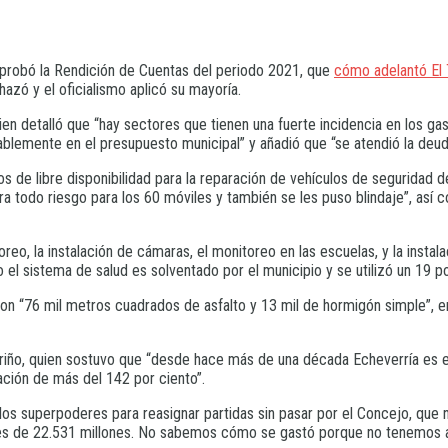
aprobó la Rendición de Cuentas del periodo 2021, que
cómo adelantó El
azó y el oficialismo aplicó su mayoría.
ien detalló que “hay sectores que tienen una fuerte incidencia en los ga
ablemente en el presupuesto municipal” y añadió que “se atendió la deuda
s de libre disponibilidad para la reparación de vehículos de seguridad 
ra todo riesgo para los 60 móviles y también se les puso blindaje”, as
eo, la instalación de cámaras, el monitoreo en las escuelas, y la insta
o el sistema de salud es solventado por el municipio y se utilizó un 19 po
 con “76 mil metros cuadrados de asfalto y 13 mil de hormigón simple”, e
riño, quien sostuvo que “desde hace más de una década Echeverría es e
ción de más del 142 por ciento”.
 los superpoderes para reasignar partidas sin pasar por el Concejo, qu
cá es de 22.531 millones. No sabemos cómo se gastó porque no tenemos 