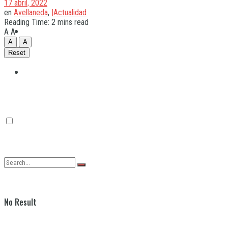
17 abril, 2022
en
Avellaneda
,
|Actualidad
Reading Time: 2 mins read
Quilmes
A
A
A
A
Reset
Varela
No Result