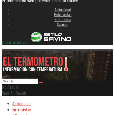
El Termometro web
| Director: Christian Skrilec
Actualidad
Entrevistas
Editoriales
Opinión
Desarrollado por
No Result
View All Result
Actualidad
Entrevistas