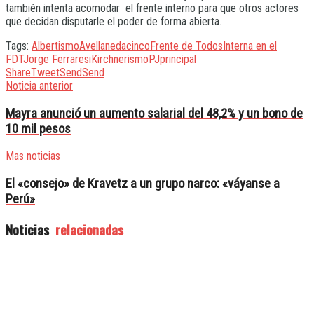
también intenta acomodar el frente interno para que otros actores
que decidan disputarle el poder de forma abierta.
Tags:
Albertismo
Avellaneda
cinco
Frente de Todos
Interna en el
FDT
Jorge Ferraresi
Kirchnerismo
PJ
principal
Share
Tweet
Send
Send
Noticia anterior
Mayra anunció un aumento salarial del 48,2% y un bono de
10 mil pesos
Mas noticias
El «consejo» de Kravetz a un grupo narco: «váyanse a
Perú»
Noticias
relacionadas