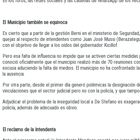
En los foros, las redes sociales y las cadenas de WhatsApp de los veci
El Municipio también se equivoca
Es cierto que a partir de la gestión Berni en el ministerio de Seguridad
quejas al respecto de intendentes como Juan José Mussi (Berazategui)
con el objetivo de llegar a los oídos del gobernador Kicillof.
Pero esa falta de influencia no impide que se activen ciertas medidas pa
conoció oficialmente que el municipio realizó más de 70 reuniones con
excusa aduciendo la falta de medios. El municipio no ha confrontado la
la ausencia.
Por otra parte, desde el primer día generó polémicas la designación 
vinculaciones que el sector judicial pero no con la policía, y que tamp
Adjudicar el problema de la inseguridad local a De Stefano es exagerad
policía, además de adecuado es obvio.
El reclamo de la Intendenta