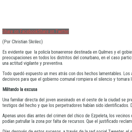
Share on Facebook
Share on Twitter
(Por Christian Skrilec)
Es evidente que la policía bonaerense destinada en Quilmes y el gobi
preocupaciones en todos los distritos del conurbano, en el caso parti
una actitud vigilante y preventiva.
Todo quedó expuesto un mes atrás con dos hechos lamentables. Los as
decisivos para que el gobierno comunal rompiera el silencio y tomara la
Militando la excusa
Una familiar directa del joven asesinado en el oeste de la ciudad se p
testigos del hecho y que los perpetradores habían sido identificados.
Apenas unos días antes del crimen del chico de Ezpeleta, los vecinos d
podían patrullar la zona por falta de recursos. Que el justificado reclam
Días después de estos sucesos, a través de la red social Tweeter, el