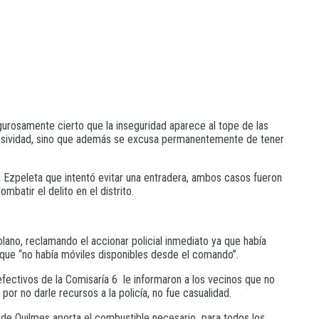
gurosamente cierto que la inseguridad aparece al tope de las
a pasividad, sino que además se excusa permanentemente de tener
Ezpeleta que intentó evitar una entradera, ambos casos fueron
batir el delito en el distrito.
lano, reclamando el accionar policial inmediato ya que había
y que “no había móviles disponibles desde el comando”.
efectivos de la Comisaría 6 le informaron a los vecinos que no
 por no darle recursos a la policía, no fue casualidad.
d de Quilmes aporta el combustible necesario para todos los