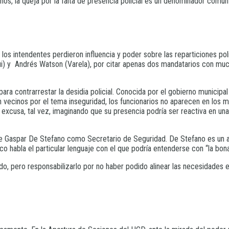
nos, la queja por la falta de presencia policial es un denominador común
, los intendentes perdieron influencia y poder sobre las reparticiones po
 y Andrés Watson (Varela), por citar apenas dos mandatarios con mucho
ra contrarrestar la desidia policial. Conocida por el gobierno municipal l
 vecinos por el tema inseguridad, los funcionarios no aparecen en los mo
 excusa, tal vez, imaginando que su presencia podría ser reactiva en un
de Gaspar De Stefano como Secretario de Seguridad. De Stefano es un a
oco habla el particular lenguaje con el que podría entenderse con “la bon
o, pero responsabilizarlo por no haber podido alinear las necesidades en