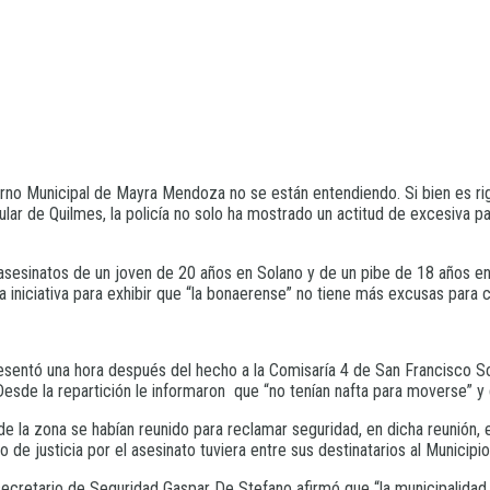
erno Municipal de Mayra Mendoza no se están entendiendo. Si bien es ri
cular de Quilmes, la policía no solo ha mostrado un actitud de excesiv
esinatos de un joven de 20 años en Solano y de un pibe de 18 años en 
 iniciativa para exhibir que “la bonaerense” no tiene más excusas para com
resentó una hora después del hecho a la Comisaría 4 de San Francisco So
 Desde la repartición le informaron que “no tenían nafta para moverse” 
e la zona se habían reunido para reclamar seguridad, en dicha reunión, 
o de justicia por el asesinato tuviera entre sus destinatarios al Municipio
 secretario de Seguridad Gaspar De Stefano afirmó que “la municipalida