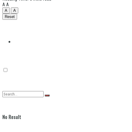
A
A
A
A
Reset
Quilmes
Varela
No Result