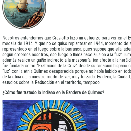
Nosotros entendemos que Craviotto hizo un esfuerzo para ver en el Esc
medalla de 1914. Y que no se quiso replantear en 1944, momento de su 
representado en el fuego sobre la barranca, pues supone que ella, ademá
según creemos nosotros, ese fuego o llama hace alusión a la “luz” ilum
además realice un guiño indirecto a la masonería, tan afecta a la herál
fue fundada como “Exaltación de la Cruz” desde su creación hispano catól
“luz” con la etnia Quilmes desaparecida porque no había habido en todo
de la etnia es, a nuestro modo de ver, muy forzada. Es decir, la Ciud
estudios sobre la Reducción en el territorio, tampoco.
¿Cómo fue tratado lo Indiano en la Bandera de Quilmes?