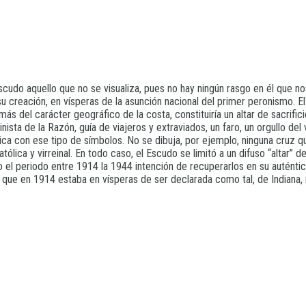
udo aquello que no se visualiza, pues no hay ningún rasgo en él que no
creación, en vísperas de la asunción nacional del primer peronismo. El 
s del carácter geográfico de la costa, constituiría un altar de sacrifici
inista de la Razón, guía de viajeros y extraviados, un faro, un orgullo 
dica con ese tipo de símbolos. No se dibuja, por ejemplo, ninguna cruz q
ica y virreinal. En todo caso, el Escudo se limitó a un difuso “altar” de 
 el periodo entre 1914 la 1944 intención de recuperarlos en su auténtica 
ad, que en 1914 estaba en vísperas de ser declarada como tal, de Indian