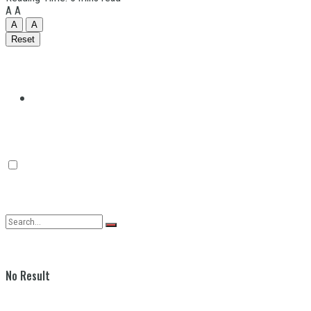
A
A
A
A
Reset
Quilmes
Varela
No Result