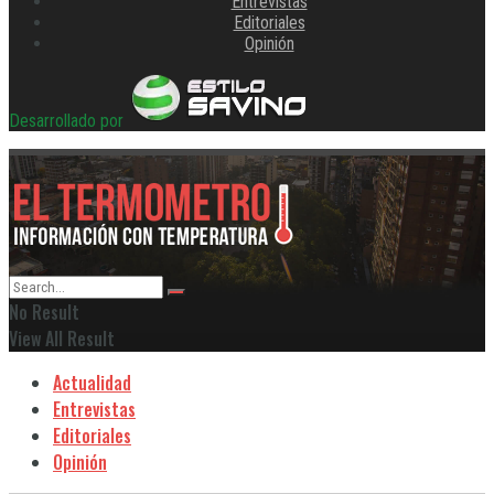
Entrevistas
Editoriales
Opinión
Desarrollado por
No Result
View All Result
Actualidad
Entrevistas
Editoriales
Opinión