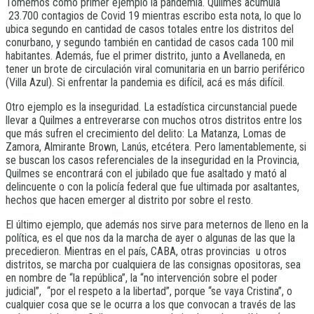
Tomemos como primer ejemplo la pandemia. Quilmes acumula
23.700 contagios de Covid 19 mientras escribo esta nota, lo que lo
ubica segundo en cantidad de casos totales entre los distritos del
conurbano, y segundo también en cantidad de casos cada 100 mil
habitantes. Además, fue el primer distrito, junto a Avellaneda, en
tener un brote de circulación viral comunitaria en un barrio periférico
(Villa Azul). Si enfrentar la pandemia es difícil, acá es más difícil.
Otro ejemplo es la inseguridad. La estadística circunstancial puede
llevar a Quilmes a entreverarse con muchos otros distritos entre los
que más sufren el crecimiento del delito: La Matanza, Lomas de
Zamora, Almirante Brown, Lanús, etcétera. Pero lamentablemente, si
se buscan los casos referenciales de la inseguridad en la Provincia,
Quilmes se encontrará con el jubilado que fue asaltado y mató al
delincuente o con la policía federal que fue ultimada por asaltantes,
hechos que hacen emerger al distrito por sobre el resto.
El último ejemplo, que además nos sirve para meternos de lleno en la
política, es el que nos da la marcha de ayer o algunas de las que la
precedieron. Mientras en el país, CABA, otras provincias u otros
distritos, se marcha por cualquiera de las consignas opositoras, sea
en nombre de “la república”, la “no intervención sobre el poder
judicial”, “por el respeto a la libertad”, porque “se vaya Cristina”, o
cualquier cosa que se le ocurra a los que convocan a través de las