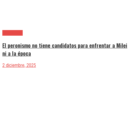
|Editoriales
El peronismo no tiene candidatos para enfrentar a Milei
ni a la época
2 diciembre, 2025