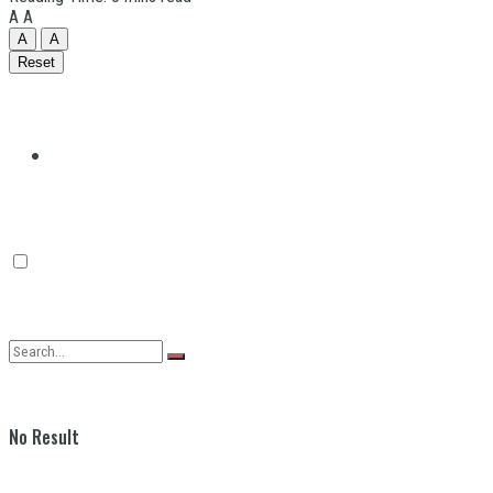
A
A
A
A
Reset
Quilmes
Varela
No Result