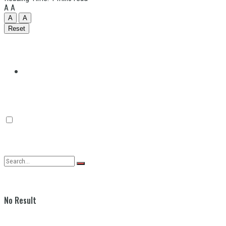
A
A
A
A
Reset
Quilmes
Varela
No Result