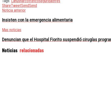
Tags:
Lanús
narcotráfico
seguridad
tres
Share
Tweet
Send
Send
Noticia anterior
Insisten con la emergencia alimentaria
Mas noticias
Denuncian que el Hospital Fiorito suspendió cirugías progr
Noticias
relacionadas