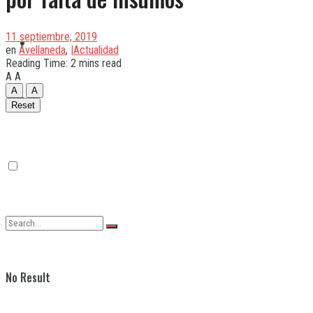
11 septiembre, 2019
Quilmes
en
Avellaneda
,
|Actualidad
Reading Time: 2 mins read
A
A
A
A
Varela
Reset
No Result