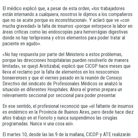
El médico explicó que, a pesar de esta orden, «los trabajadores
están internando a cualquiera, nosotros le dijimos a los compañeros
que no se acate porque es inconstitucional». Y aclaró que ve «con
mucha gravedad» la falta de insumos «porque entorpece la labor en
áreas críticas como las endoscopías para hemorrágias digestivas
donde no hay terlipresina y otros elementos para poder tratar al
paciente en agudo».
«No hay respuesta por parte del Ministerio a estos problemas,
porque las direcciones hospitalarias pueden resolverlo de manera
limitada», se quejó Aristizabal, explicó que CICOP hace meses que
lleva el reclamo por la falta de elementos en los nosocomios
bonaerenses y que el viernes pasado en la reunión de Consejo
Directivo del sindicato de Profesionales Médicos se analizó la
situación en diferentes Hospitales. Ahora el gremio prepara un
relevamiento seccional por seccional para poder presentar.
En ese sentido, el profesional reconoció que «el faltante de insumos
es endémico en la Provincia de Buenos Aires, pero desde hace diez
años trabajo en el Fiorioto y nunca suspendimos las cirugías
programadas. Nunca vi una cosa así».
El martes 10, desde las las 9 de la mañana, CICOP y ATE realizarán