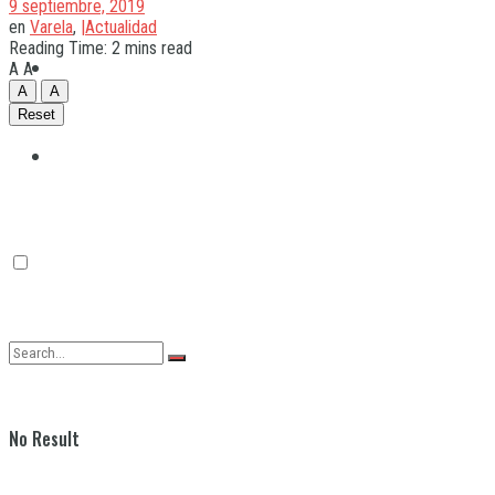
9 septiembre, 2019
en
Varela
,
|Actualidad
Reading Time: 2 mins read
Quilmes
A
A
A
A
Reset
Varela
No Result