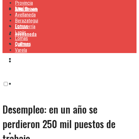
Provincia
Lanús
Alte. Brown
Alte. Brown
Avellaneda
Berazategui
Lomas
Echeverría
Lanús
Avellaneda
Lomas
Quilmes
Quilmes
Varela
Berazategui
Varela
Echeverría
Desempleo: en un año se
Lanús
perdieron 250 mil puestos de
Lomas
trabajo