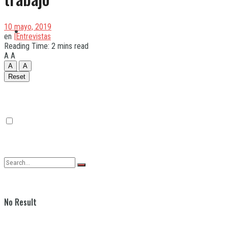
10 mayo, 2019
Quilmes
en
|Entrevistas
Reading Time: 2 mins read
A
A
A
A
Varela
Reset
No Result