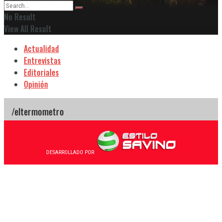
No Result
View All Result
Actualidad
Entrevistas
Editoriales
Opinión
DESARROLLADO POR