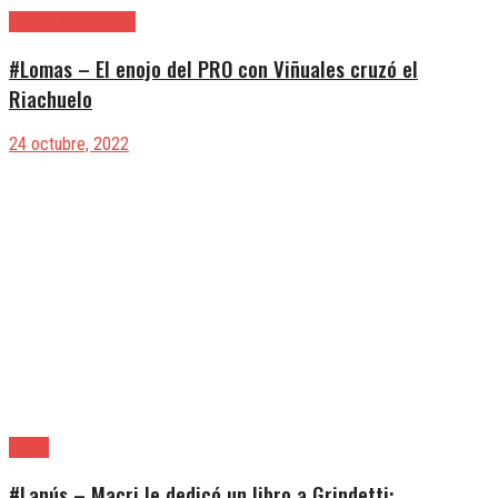
Lomas de Zamora
#Lomas – El enojo del PRO con Viñuales cruzó el
Riachuelo
24 octubre, 2022
Lanús
#Lanús – Macri le dedicó un libro a Grindetti: