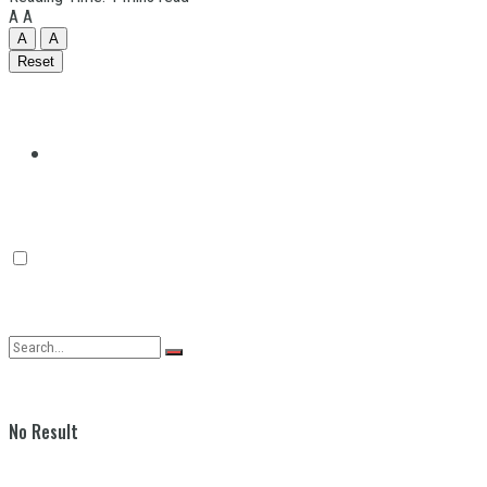
A
A
A
A
Reset
Quilmes
Varela
No Result