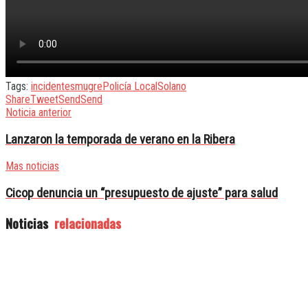
Tags:
incidentes
mugre
Policía Local
Solano
Share
Tweet
Send
Send
Noticia anterior
Lanzaron la temporada de verano en la Ribera
Mas noticias
Cicop denuncia un “presupuesto de ajuste” para salud
Noticias
relacionadas