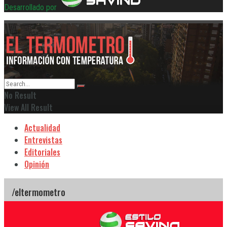
Desarrollado por
No Result
View All Result
Actualidad
Entrevistas
Editoriales
Opinión