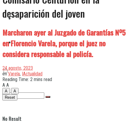
desaparición del joven
Quilmes
Marcharon ayer al Juzgado de Garantías Nº5
en Florencio Varela, porque el juez no
Varela
considera responsable al policía.
24 agosto, 2023
en
Varela
,
|Actualidad
Reading Time: 2 mins read
A
A
A
A
Reset
No Result