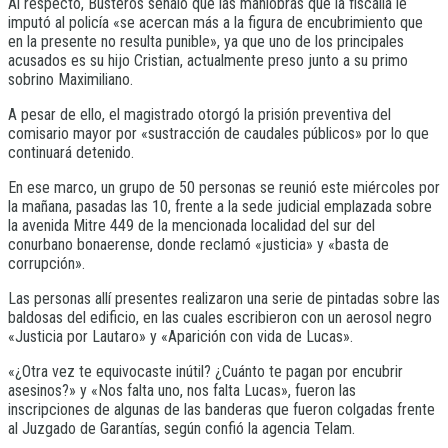
Al respecto, Busteros señaló que las maniobras que la fiscalía le
imputó al policía «se acercan más a la figura de encubrimiento que
en la presente no resulta punible», ya que uno de los principales
acusados es su hijo Cristian, actualmente preso junto a su primo
sobrino Maximiliano.
A pesar de ello, el magistrado otorgó la prisión preventiva del
comisario mayor por «sustracción de caudales públicos» por lo que
continuará detenido.
En ese marco, un grupo de 50 personas se reunió este miércoles por
la mañana, pasadas las 10, frente a la sede judicial emplazada sobre
la avenida Mitre 449 de la mencionada localidad del sur del
conurbano bonaerense, donde reclamó «justicia» y «basta de
corrupción».
Las personas allí presentes realizaron una serie de pintadas sobre las
baldosas del edificio, en las cuales escribieron con un aerosol negro
«Justicia por Lautaro» y «Aparición con vida de Lucas».
«¿Otra vez te equivocaste inútil? ¿Cuánto te pagan por encubrir
asesinos?» y «Nos falta uno, nos falta Lucas», fueron las
inscripciones de algunas de las banderas que fueron colgadas frente
al Juzgado de Garantías, según confió la agencia Telam.