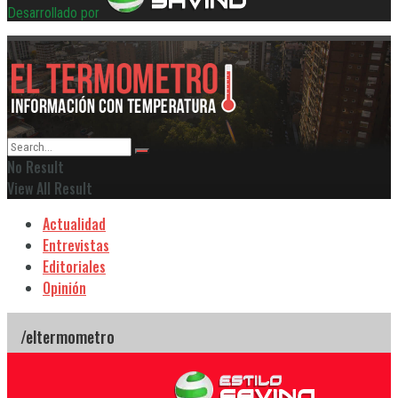
Desarrollado por
No Result
View All Result
Actualidad
Entrevistas
Editoriales
Opinión