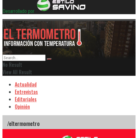
Desarrollado por
No Result
View All Result
Actualidad
Entrevistas
Editoriales
Opinión